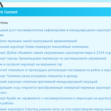
nt Content
 темы
дный рост пассажиропотока зафиксирован в международном аэропорт
жи
rlines признана самой пунктуальной авиакомпанией
нский аэропорт Гатвик планирует масштабные изменения
орт Дубая объявлен самым загруженным аэропортом мира в 2014 год
орт города Эрншёльдсвик переведут на дистанционное управление
ае в построят аэропорт на вершинах гор
хочет отказаться от процедуры регистрации пассажиров на рейсы в аэр
орт Таллинна начал раздавать планшеты в аренду
ский аэропорт отметили престижной международной наградой
дующем году откроется преображенный четвертый терминал аэропорт
хас»
орт Краби не справляется с пассажиропотоком и переходит на круглос
м работы
ники аэропорта Станстед решили сесть за стол переговоров перед нач