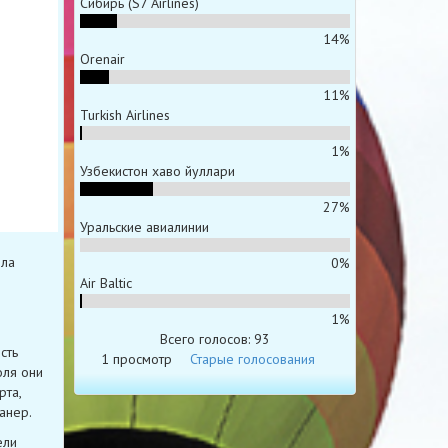
Сибирь (S7 Airlines)
14%
Orenair
11%
Turkish Airlines
1%
Узбекистон хаво йуллари
27%
Уральские авиалинии
ыла
0%
Air Baltic
1%
Всего голосов: 93
сть
1 просмотр
Старые голосования
оля они
рта,
анер.
ели