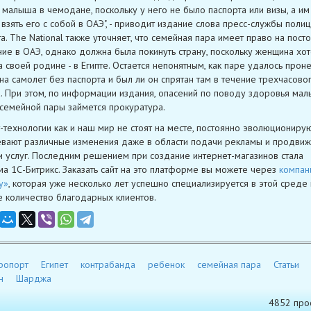
 малыша в чемодане, поскольку у него не было паспорта или визы, а им
 взять его с собой в ОАЭ", - приводит издание слова пресс-службы поли
а. The National также уточняет, что семейная пара имеет право на пост
ие в ОАЭ, однако должна была покинуть страну, поскольку женщина хо
а своей родине - в Египте. Остается непонятным, как паре удалось проне
на самолет без паспорта и был ли он спрятан там в течение трехчасово
. При этом, по информации издания, опасений по поводу здоровья мал
семейной пары займется прокуратура.
-технологии как и наш мир не стоят на месте, постоянно эволюционирую
вают различные изменения даже в области подачи рекламы и продви
и услуг. Последним решением при создание интернет-магазинов стала
а 1С-Битрикс. Заказать сайт на это платформе вы можете через
компан
y»
, которая уже несколько лет успешно специализируется в этой среде
 количество благодарных клиентов.
ропорт
Египет
контрабанда
ребенок
семейная пара
Статьи
н
Шарджа
4852 про