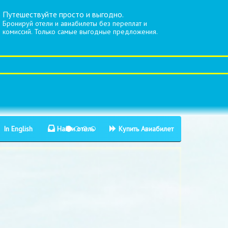
Путешествуйте просто и выгодно.
Бронируй отели и авиабилеты без переплат и
комиссий. Только самые выгодные предложения.
In English
Найти отель
Купить Авиабилет