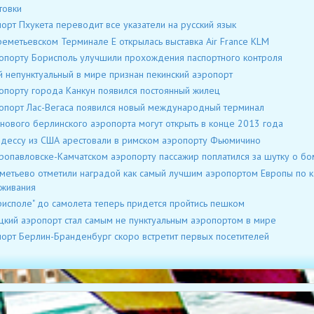
товки
орт Пхукета переводит все указатели на русский язык
еметьевском Терминале Е открылась выставка Air France KLM
опорту Борисполь улучшили прохождения паспортного контроля
 непунктуальный в мире признан пекинский аэропорт
опорту города Канкун появился постоянный жилец
опорт Лас-Вегаса появился новый международный терминал
 нового берлинского аэропорта могут открыть в конце 2013 года
дессу из США арестовали в римском аэропорту Фьюмичино
ропавловске-Камчатском аэропорту пассажир поплатился за шутку о б
етьево отметили наградой как самый лучшим аэропортом Европы по к
живания
рисполе" до самолета теперь придется пройтись пешком
кий аэропорт стал самым не пунктуальным аэропортом в мире
орт Берлин-Бранденбург скоро встретит первых посетителей