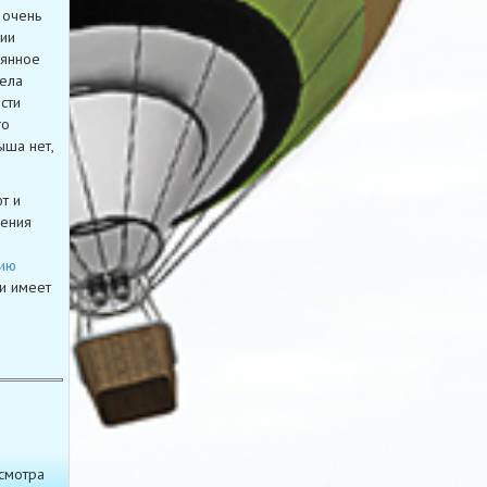
 очень
ции
оянное
тела
сти
го
ыша нет,
т и
жения
ию
 и имеет
смотра