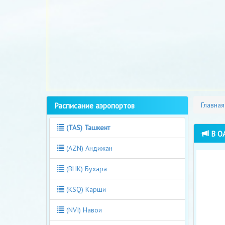
Расписание аэропортов
Главная
(TAS) Ташкент
В ОА
(AZN) Андижан
(BHK) Бухара
(KSQ) Карши
(NVI) Навои