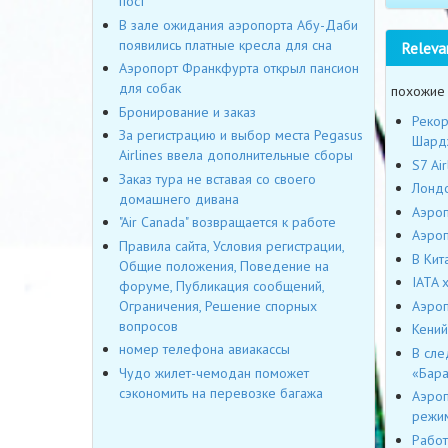
пост
В зале ожидания аэропорта Абу-Даби
появились платные кресла для сна
Releva
Аэропорт Франкфурта открыл пансион
для собак
похожие
Бронирование и заказ
Рекор
За регистрацию и выбор места Pegasus
Шард
Airlines ввела дополнительные сборы
S7 Ai
Заказ тура не вставая со своего
Лондо
домашнего дивана
Аэроп
"Air Canada" возвращается к работе
Аэроп
Правила сайта, Условия регистрации,
В Кит
Общие положения, Поведение на
IATA 
форуме, Публикация сообщений,
Ограничения, Решение спорных
Аэроп
вопросов
Кений
номер телефона авиакассы
В сле
Чудо жилет-чемодан поможет
«Бара
сэкономить на перевозке багажа
Аэроп
режи
Работ