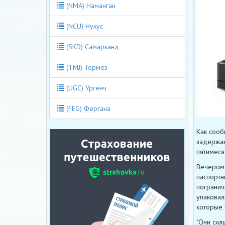
(NMA) Наманган
(NCU) Нукус
(SKD) Самарканд
(TMJ) Термез
(UGC) Ургенч
(FEG) Фергана
Как сооб
задержан
пятимеся
Вечером 
паспортн
погранич
упаковал
которые 
"Они сил