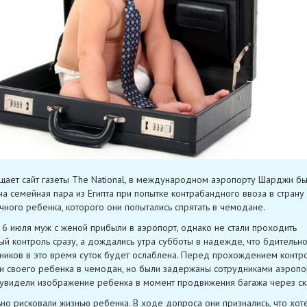
щает сайт газеты The National, в международном аэропорту Шарджи б
а семейная пара из Египта при попытке контрабандного ввоза в страну
чного ребенка, которого они попытались спрятать в чемодане.
6 июля муж с женой прибыли в аэропорт, однако не стали проходить
ый контроль сразу, а дождались утра субботы в надежде, что бдительно
ников в это время суток будет ослаблена. Перед прохождением контр
и своего ребенка в чемодан, но были задержаны сотрудниками аэропо
увидели изображение ребенка в момент продвижения багажа через ск
ьно рисковали жизнью ребенка. В ходе допроса они признались, что хот