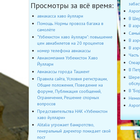
Просмотры за всё время:
забас
Аэроп
авиакасса хаво йуллари
В Шер
Помощь. Нормы провоза багажа в
В аэр
самолёте
Cамый
"Узбекистон хаво йуллари": повышение
В аэр
цен авиабилетов на 20 процентов
В аэр
номер телефона авиакассы
Часть
Авиакомпания Узбекистон Хаво
Стюар
Йуллари
В Пет
Авиакассы города Ташкент
Шерем
Правила сайта, Условия регистрации,
обслу
Общие положения, Поведение на
В "Бо
форуме, Публикация сообщений,
Ограничения, Решение спорных
Немец
вопросов
Аэроп
Представительства НАК «Узбекистон
хаво йуллари»
Alitalia угрожает банкротство,
генеральный директор покидает свой
пост