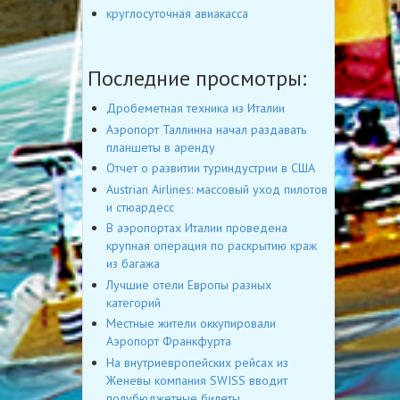
круглосуточная авиакасса
Последние просмотры:
Дробеметная техника из Италии
Аэропорт Таллинна начал раздавать
планшеты в аренду
Отчет о развитии туриндустрии в США
Austrian Airlines: массовый уход пилотов
и стюардесс
В аэропортах Италии проведена
крупная операция по раскрытию краж
из багажа
Лучшие отели Европы разных
категорий
Местные жители оккупировали
Аэропорт Франкфурта
На внутриевропейских рейсах из
Женевы компания SWISS вводит
полубюджетные билеты