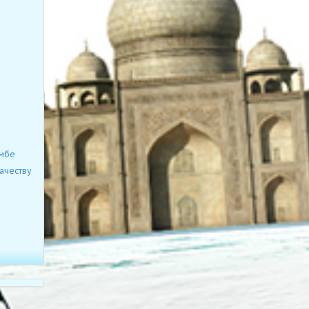
омбе
ачеству