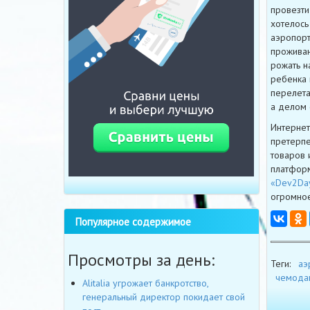
провезти
хотелось
аэропорт
проживан
рожать н
ребенка 
перелета
а делом 
Интернет
претерпе
товаров 
платформ
«Dev2Da
огромное
Популярное содержимое
Просмотры за день:
Теги:
аэ
чемода
Alitalia угрожает банкротство,
генеральный директор покидает свой