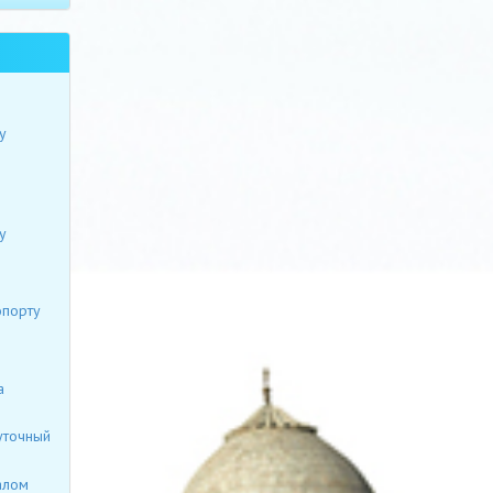
у
у
опорту
а
уточный
алом