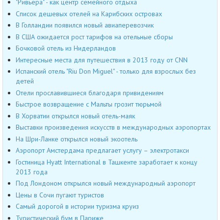
"Ривьера" - как центр семейного отдыха
Список дешевых отелей на Карибских островах
В Голландии появился новый авиаперевозчик
В США ожидается рост тарифов на отельные сборы
Бочковой отель из Нидерландов
Интересные места для путешествия в 2013 году от CNN
Испанский отель "Riu Don Miguel" - только для взрослых без
детей
Отели прославившиеся благодаря привидениям
Быстрое возвращение с Мальты грозит тюрьмой
В Хорватии открылся новый отель-маяк
Выставки произведения искусств в международных аэропортах
На Шри-Ланке открылся новый экоотель
Аэропорт Амстердама предлагает услугу – электротакси
Гостиница Hyatt International в Ташкенте заработает к концу
2013 года
Под Лондоном открылся новый международный аэропорт
Цены в Сочи пугают туристов
Cамый дорогой в истории туризма круиз
Туристический бум в Париже