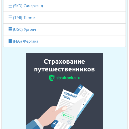
(SKD) Самарканд
(TMJ) Термез
(UGC) Ургенч
(FEG) Фергана