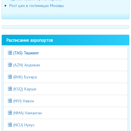
Рост цен в гостиницах Москвы
Расписание аэропортов
(TAS) Ташкент
(AZN) Андижан
(BHK) Бухара
(KSQ) Карши
(NVI) Навои
(NMA) Наманган
(NCU) Нукус