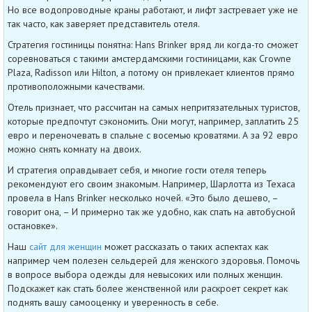
Но все водопроводные краны работают, и лифт застревает уже не
так часто, как заверяет представитель отеля.
Стратегия гостиницы понятна: Hans Brinker вряд ли когда-то сможет
соревноваться с такими амстердамскими гостиницами, как Crowne
Plaza, Radisson или Hilton, а потому он привлекает клиентов прямо
противоположными качествами.
Отель признает, что рассчитан на самых непритязательных туристов,
которые предпочтут сэкономить. Они могут, например, заплатить 25
евро и переночевать в спальне с восемью кроватями. А за 92 евро
можно снять комнату на двоих.
И стратегия оправдывает себя, и многие гости отеля теперь
рекомендуют его своим знакомым. Например, Шарлотта из Техаса
провела в Hans Brinker несколько ночей. «Это было дешево, –
говорит она, – И примерно так же удобно, как спать на автобусной
остановке».
Наш
сайт для женщин
может рассказать о таких аспектах как
например чем полезен сельдерей для женского здоровья. Помочь
в вопросе выбора одежды для невысоких или полных женщин.
Подскажет как стать более женственной или раскроет секрет как
поднять вашу самооценку и уверенность в себе.