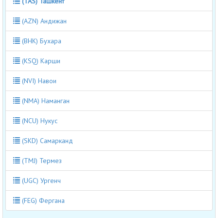
(TAS) Ташкент
(AZN) Андижан
(BHK) Бухара
(KSQ) Карши
(NVI) Навои
(NMA) Наманган
(NCU) Нукус
(SKD) Самарканд
(TMJ) Термез
(UGC) Ургенч
(FEG) Фергана