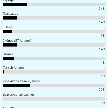
24%
Трансаэро
14%
ЮТэйр
9%
Сибирь (S7 Airlines)
14%
Orenair
11%
Turkish Airlines
1%
Узбекистон хаво йуллари
27%
Уральские авиалинии
0%
Air Baltic