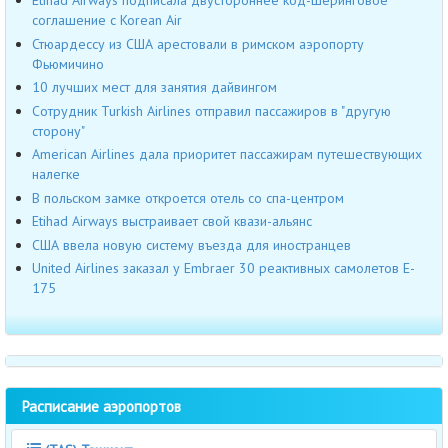
Etihad Airways подписала двустороннее код-шеринговое
соглашение с Korean Air
Стюардессу из США арестовали в римском аэропорту
Фьюмичино
10 лучших мест для занятия дайвингом
Сотрудник Turkish Airlines отправил пассажиров в "другую
сторону"
American Airlines дала приоритет пассажирам путешествующих
налегке
В польском замке откроется отель со спа-центром
Etihad Airways выстраивает свой квази-альянс
США ввела новую систему въезда для иностранцев
United Airlines заказал у Embraer 30 реактивных самолетов E-
175
Расписание аэропортов