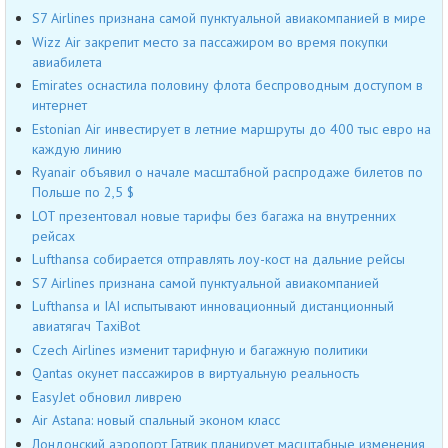
S7 Airlines признана самой пунктуальной авиакомпанией в мире
Wizz Air закрепит место за пассажиром во время покупки
авиабилета
Emirates оснастила половину флота беспроводным доступом в
интернет
Estonian Air инвестирует в летние маршруты до 400 тыс евро на
каждую линию
Ryanair объявил о начале масштабной распродаже билетов по
Польше по 2,5 $
LOT презентовал новые тарифы без багажа на внутренних
рейсах
Lufthansa собирается отправлять лоу-кост на дальние рейсы
S7 Airlines признана самой пунктуальной авиакомпанией
Lufthansa и IAI испытывают инновационный дистанционный
авиатягач TaxiBot
Czech Airlines изменит тарифную и багажную политики
Qantas окунет пассажиров в виртуальную реальность
EasyJet обновил ливрею
Air Astana: новый спальный эконом класс
Лондонский аэропорт Гатвик планирует масштабные изменения