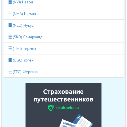
(NVI) Навои
(NMA) Наманган
(NCU) Нукус
(SKD) Самарканд
(TMJ) Термез
(UGC) Ургенч
(FEG) Фергана