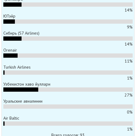
14%
ЮТэйр
9%
Сибирь (S7 Airlines)
14%
Orenair
11%
Turkish Airlines
1%
Узбекистон хаво йуллари
27%
Уральские авиалинии
0%
Air Baltic
1%
Всего голосов: 93