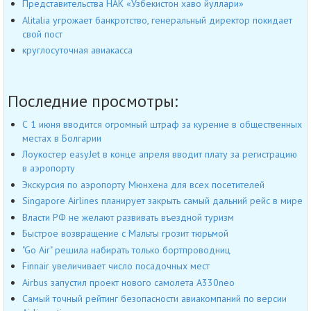
Представительства НАК «Узбекистон хаво йуллари»
Alitalia угрожает банкротство, генеральный директор покидает
свой пост
круглосуточная авиакасса
Последние просмотры:
С 1 июня вводится огромный штраф за курение в общественных
местах в Болгарии
Лоукостер easyJet в конце апреля вводит плату за регистрацию
в аэропорту
Экскурсия по аэропорту Мюнхена для всех посетителей
Singapore Airlines планирует закрыть самый дальний рейс в мире
Власти РФ не желают развивать въездной туризм
Быстрое возвращение с Мальты грозит тюрьмой
"Go Air" решила набирать только бортпроводниц
Finnair увеличивает число посадочных мест
Airbus запустил проект нового самолета A330neo
Самый точный рейтинг безопасности авиакомпаний по версии