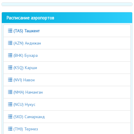
Расписание аэропортов
(TAS) Ташкент
(AZN) Андижан
(BHK) Бухара
(KSQ) Карши
(NVI) Навои
(NMA) Наманган
(NCU) Нукус
(SKD) Самарканд
(TMJ) Термез