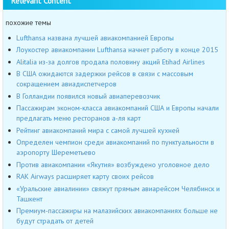
Relevant Content
похожие темы
Lufthansa названа лучшей авиакомпанией Европы
Лоукостер авиакомпании Lufthansa начнет работу в конце 2015
Alitalia из-за долгов продала половину акций Etihad Airlines
В США ожидаются задержки рейсов в связи с массовым
сокращением авиадиспетчеров
В Голландии появился новый авиаперевозчик
Пассажирам эконом-класса авиакомпаний США и Европы начали
предлагать меню ресторанов а-ля карт
Рейтинг авиакомпаний мира с самой лучшей кухней
Определен чемпион среди авиакомпаний по пунктуальности в
аэропорту Шереметьево
Против авиакомпании «Якутия» возбуждено уголовное дело
RAK Airways расширяет карту своих рейсов
«Уральские авиалинии» свяжут прямым авиарейсом Челябинск и
Ташкент
Премиум-пассажиры на малазийских авиакомпаниях больше не
будут страдать от детей