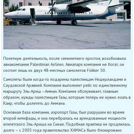
Полетную деятельность, после семилетнего простоя, возобновила
авиакомпания Palestinian Airlines. Авиапарк компания не богат, он
состоит лишь из двух 48-местных самолетов Fokker 50.
Самолеты были когда-то подарены палестинцам Нидерландами и
Саудовской Аравией. Компания выполняет рейс по единственному
маршруту Эль-Ариш –Амман. Компания обслуживает, главным
образом, нужды палестинцев Газы, которым теперь не нужно ехать в
Каир, чтобы долететь до Аммана.
Основная база компании, аэропорт Газы, был разрушен во время
второй интифады, и она перебралась на арендованные мощности
египетского Эль-Ариша на Синае. Подобная практика не продлилась
долго – с 2005 года правительство ХАМАСа было блокировано