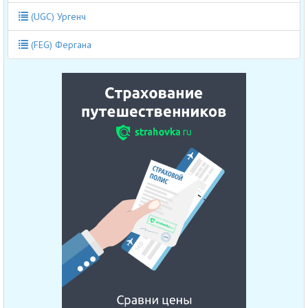
(UGC) Ургенч
(FEG) Фергана