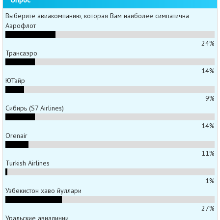
Выберите авиакомпанию, которая Вам наиболее симпатична
Аэрофлот
24%
Трансаэро
14%
ЮТэйр
9%
Сибирь (S7 Airlines)
14%
Orenair
11%
Turkish Airlines
1%
Узбекистон хаво йуллари
27%
Уральские авиалинии