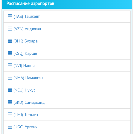
Расписание аэропортов
(TAS) Ташкент
(AZN) Андижан
(BHK) Бухара
(KSQ) Карши
(NVI) Навои
(NMA) Наманган
(NCU) Нукус
(SKD) Самарканд
(TMJ) Термез
(UGC) Ургенч