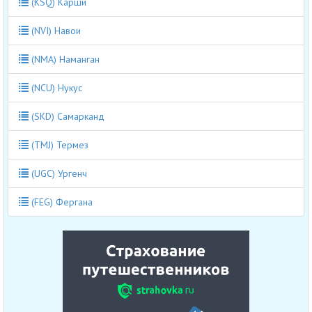
(KSQ) Карши
(NVI) Навои
(NMA) Наманган
(NCU) Нукус
(SKD) Самарканд
(TMJ) Термез
(UGC) Ургенч
(FEG) Фергана