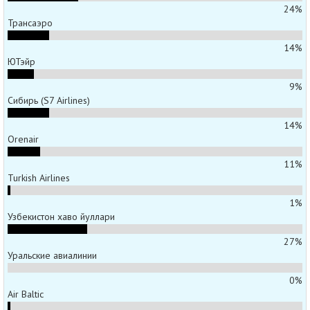
24%
Трансаэро
14%
ЮТэйр
9%
Сибирь (S7 Airlines)
14%
Orenair
11%
Turkish Airlines
1%
Узбекистон хаво йуллари
27%
Уральские авиалинии
0%
Air Baltic