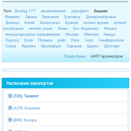
Теги:
Boeing 777
авиакомпания
аэрофлот
Бишкек
Вильнюс
Гавана
Германия
Гуанчжоу
Днепропетровск
Донецк
Китай
Копенгаген
Краков
летнее время
летнее
расписание
летний сезон
Литва
Лос-Анджелес
Малага
международное направление
Москва
Мюнхен
Ницца
Одесса
Осло
Польша
рейс
Рига
Сеул
Симферополь
Статьи
Украина
Франкфурт
Харьков
Цюрих
Штутгарт
Подробнее
6497 просмотров
Расписание аэропортов
(TAS) Ташкент
(AZN) Андижан
(BHK) Бухара