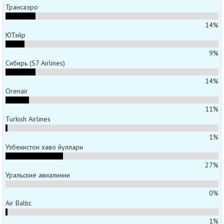
Трансаэро
14%
ЮТэйр
9%
Сибирь (S7 Airlines)
14%
Orenair
11%
Turkish Airlines
1%
Узбекистон хаво йуллари
27%
Уральские авиалинии
0%
Air Baltic
1%