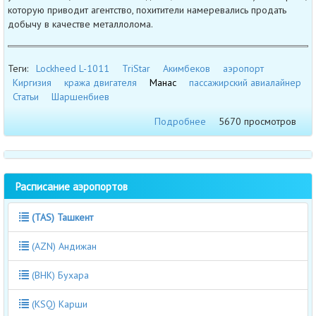
которую приводит агентство, похитители намеревались продать
добычу в качестве металлолома.
Теги:
Lockheed L-1011
TriStar
Акимбеков
аэропорт
Киргизия
кража двигателя
Манас
пассажирский авиалайнер
Статьи
Шаршенбиев
Подробнее
5670 просмотров
Расписание аэропортов
(TAS) Ташкент
(AZN) Андижан
(BHK) Бухара
(KSQ) Карши