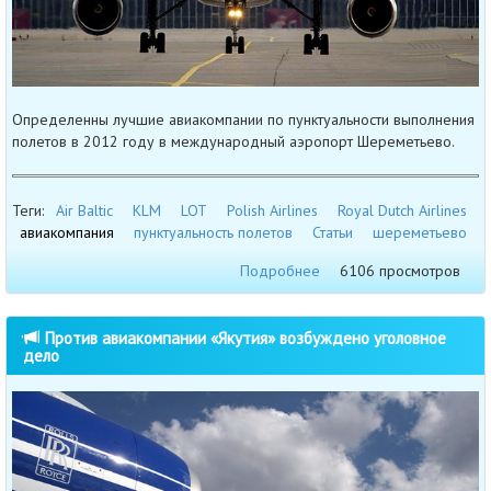
Определенны лучшие авиакомпании по пунктуальности выполнения
полетов в 2012 году в международный аэропорт Шереметьево.
Теги:
Air Baltic
KLM
LOT
Polish Airlines
Royal Dutch Airlines
авиакомпания
пунктуальность полетов
Статьи
шереметьево
Подробнее
6106 просмотров
Против авиакомпании «Якутия» возбуждено уголовное
дело