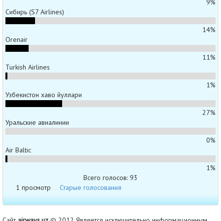
9%
Сибирь (S7 Airlines)
14%
Orenair
11%
Turkish Airlines
1%
Узбекистон хаво йуллари
27%
Уральские авиалинии
0%
Air Baltic
1%
Всего голосов: 93
1 просмотр
Старые голосования
Сайт
airways.uz
© 2012 Является исключительно информационным