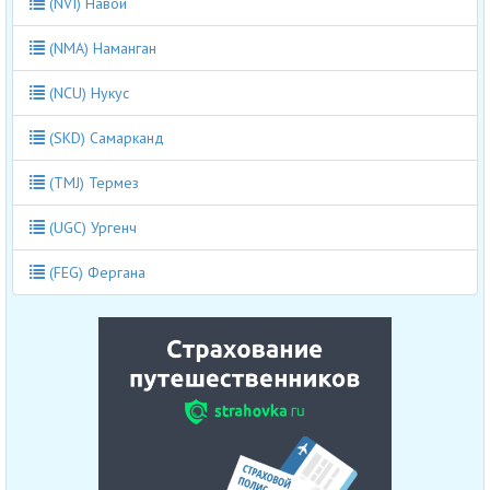
(NVI) Навои
(NMA) Наманган
(NCU) Нукус
(SKD) Самарканд
(TMJ) Термез
(UGC) Ургенч
(FEG) Фергана