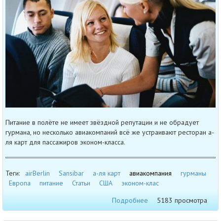
Питание в полёте не имеет звёздной репутации и не обрадует
гурмана, но несколько авиакомпаний всё же устраивают ресторан а-
ля карт для пассажиров эконом-класса.
Теги:
airBerlin
Sansibar
а-ля карт
авиакомпания
гурманы
Европа
питание
Статьи
США
эконом-клас
Подробнее
5183 просмотра