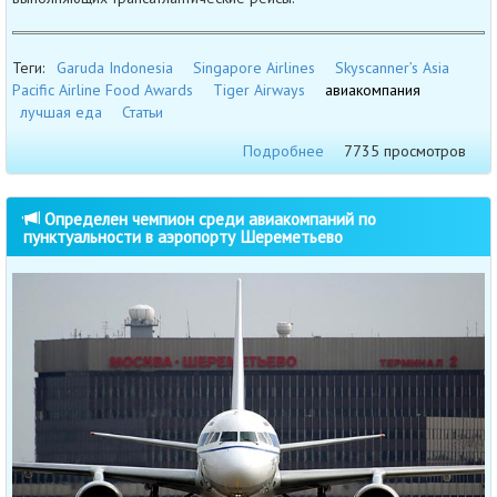
Теги:
Garuda Indonesia
Singapore Airlines
Skyscanner’s Asia
Pacific Airline Food Awards
Tiger Airways
авиакомпания
лучшая еда
Статьи
Подробнее
7735 просмотров
Определен чемпион среди авиакомпаний по
пунктуальности в аэропорту Шереметьево