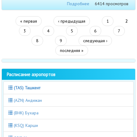
Подробнее
6414 просмотров
« первая
‹ предыдущая
1
2
3
4
5
6
7
8
9
следующая ›
последняя »
Расписание аэропортов
(TAS) Ташкент
(AZN) Андижан
(BHK) Бухара
(KSQ) Карши