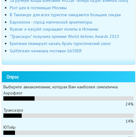
За ручную кладь компания Wizzair теперь будет взимать плату
Рост цен в гостиницах Москвы
В Таиланде для всех туристов ожидаются большие скидки
Барселона - город магической архитектуры
Ryanair и easyJet сокращают полеты в Испанию
"Трансаэро" получила премию World Airlines Awards 2013
Британия планирует начать брать туристический залог
Gulfstream начинала поставки G650ER
Опрос
Выберите авиакомпанию, которая Вам наиболее симпатична
Аэрофлот
24%
Трансаэро
14%
ЮТэйр