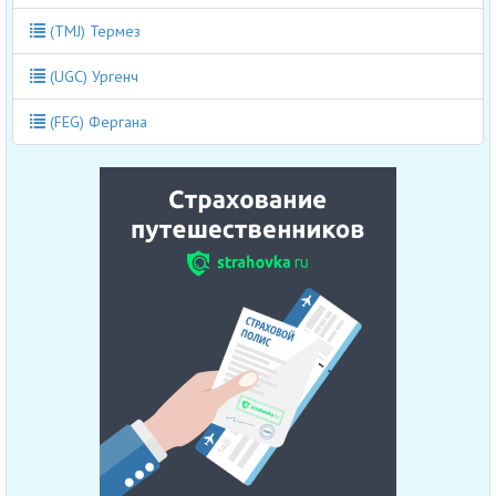
(TMJ) Термез
(UGC) Ургенч
(FEG) Фергана