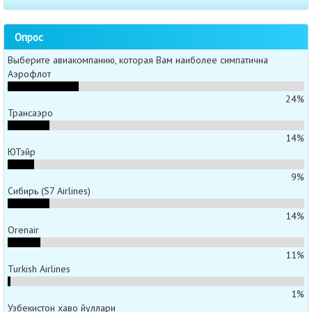
Опрос
Выберите авиакомпанию, которая Вам наиболее симпатична
Аэрофлот
24%
Трансаэро
14%
ЮТэйр
9%
Сибирь (S7 Airlines)
14%
Orenair
11%
Turkish Airlines
1%
Узбекистон хаво йуллари