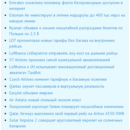
Emirates оснастила половину флота беспроводным доступом в
интернет
Estonian Air инвестирует в летние маршруты до 400 тыс евро на
каждую линию
Ryanair объявил о начале масштабной распродаже билетов по
Польше по 2,5 $
LOT презентовал новые тарифы без багажа на внутренних
рейсах
Lufthansa собирается отправлять лоу-кост на дальние рейсы
S7 Airlines признана самой пунктуальной авиакомпанией
Lufthansa и IAI испытывают инновационный дистанционный
авиатягач TaxiBot
Czech Airlines изменит тарифную и багажную политики
Qantas окунет пассажиров в виртуальную реальность
EasyJet обновил ливрею
Air Astana: новый спальный эконом класс
Лондонский аэропорт Гатвик планирует масштабные изменения
Qatar Airways выполнила свой первый рейс на Airbus A350 XWB
Solar Impulse 2 совершит кругосветный перелет на солнечных
батареях