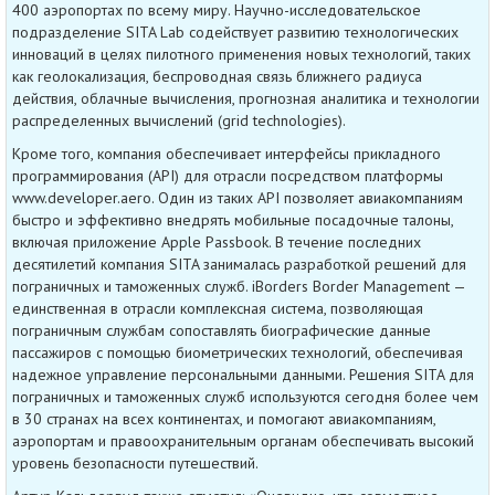
400 аэропортах по всему миру. Научно-исследовательское
подразделение SITA Lab содействует развитию технологических
инноваций в целях пилотного применения новых технологий, таких
как геолокализация, беспроводная связь ближнего радиуса
действия, облачные вычисления, прогнозная аналитика и технологии
распределенных вычислений (grid technologies).
Кроме того, компания обеспечивает интерфейсы прикладного
программирования (API) для отрасли посредством платформы
www.developer.aero. Один из таких API позволяет авиакомпаниям
быстро и эффективно внедрять мобильные посадочные талоны,
включая приложение Apple Passbook. В течение последних
десятилетий компания SITA занималась разработкой решений для
пограничных и таможенных служб. iBorders Border Management —
единственная в отрасли комплексная система, позволяющая
пограничным службам сопоставлять биографические данные
пассажиров с помощью биометрических технологий, обеспечивая
надежное управление персональными данными. Решения SITA для
пограничных и таможенных служб используются сегодня более чем
в 30 странах на всех континентах, и помогают авиакомпаниям,
аэропортам и правоохранительным органам обеспечивать высокий
уровень безопасности путешествий.