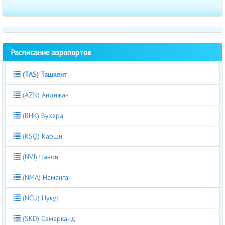
Расписание аэропортов
(TAS) Ташкент
(AZN) Андижан
(BHK) Бухара
(KSQ) Карши
(NVI) Навои
(NMA) Наманган
(NCU) Нукус
(SKD) Самарканд