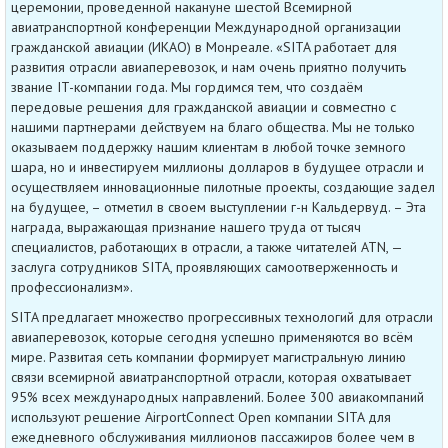
церемонии, проведенной накануне шестой Всемирной
авиатранспортной конференции Международной организации
гражданской авиации (ИКАО) в Монреале. «SITA работает для
развития отрасли авиаперевозок, и нам очень приятно получить
звание IT-компании года. Мы гордимся тем, что создаём
передовые решения для гражданской авиации и совместно с
нашими партнерами действуем на благо общества. Мы не только
оказываем поддержку нашим клиентам в любой точке земного
шара, но и инвестируем миллионы долларов в будущее отрасли и
осуществляем инновационные пилотные проекты, создающие задел
на будущее, – отметил в своем выступлении г-н Кальдервуд. – Эта
награда, выражающая признание нашего труда от тысяч
специалистов, работающих в отрасли, а также читателей ATN, —
заслуга сотрудников SITA, проявляющих самоотверженность и
профессионализм».
SITA предлагает множество прогрессивных технологий для отрасли
авиаперевозок, которые сегодня успешно применяются во всём
мире. Развитая сеть компании формирует магистральную линию
связи всемирной авиатранспортной отрасли, которая охватывает
95% всех международных направлений. Более 300 авиакомпаний
используют решение AirportConnect Open компании SITA для
ежедневного обслуживания миллионов пассажиров более чем в