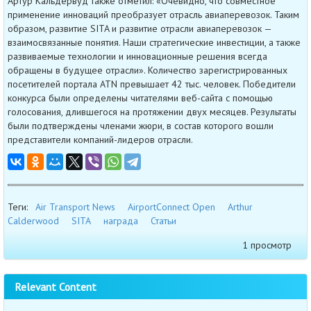
Артур Кальдервуд также отметил: «Очевидно, что совместное
применение инноваций преобразует отрасль авиаперевозок. Таким
образом, развитие SITA и развитие отрасли авиаперевозок —
взаимосвязанные понятия. Наши стратегические инвестиции, а также
развиваемые технологии и инновационные решения всегда
обращены в будущее отрасли». Количество зарегистрированных
посетителей портала ATN превышает 42 тыс. человек. Победители
конкурса были определены читателями веб-сайта с помощью
голосования, длившегося на протяжении двух месяцев. Результаты
были подтверждены членами жюри, в состав которого вошли
представители компаний-лидеров отрасли.
Теги:
Air Transport News
AirportConnect Open
Arthur
Calderwood
SITA
награда
Статьи
1 просмотр
Relevant Content