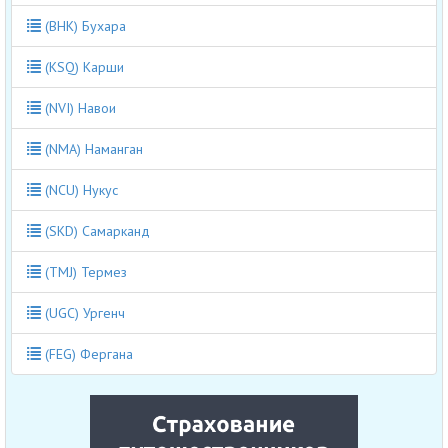
(BHK) Бухара
(KSQ) Карши
(NVI) Навои
(NMA) Наманган
(NCU) Нукус
(SKD) Самарканд
(TMJ) Термез
(UGC) Ургенч
(FEG) Фергана