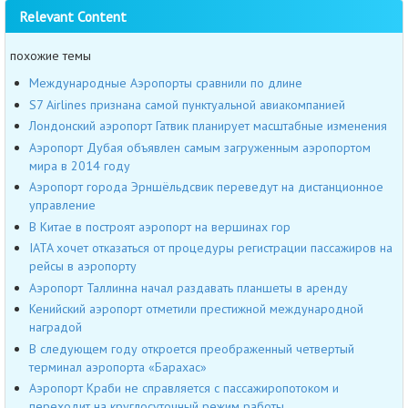
Relevant Content
похожие темы
Международные Аэропорты сравнили по длине
S7 Airlines признана самой пунктуальной авиакомпанией
Лондонский аэропорт Гатвик планирует масштабные изменения
Аэропорт Дубая объявлен самым загруженным аэропортом
мира в 2014 году
Аэропорт города Эрншёльдсвик переведут на дистанционное
управление
В Китае в построят аэропорт на вершинах гор
IATA хочет отказаться от процедуры регистрации пассажиров на
рейсы в аэропорту
Аэропорт Таллинна начал раздавать планшеты в аренду
Кенийский аэропорт отметили престижной международной
наградой
В следующем году откроется преображенный четвертый
терминал аэропорта «Барахас»
Аэропорт Краби не справляется с пассажиропотоком и
переходит на круглосуточный режим работы