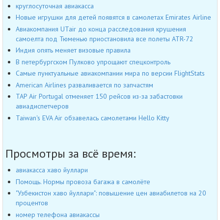
круглосуточная авиакасса
Новые игрушки для детей появятся в самолетах Emirates Airline
Авиакомпания UTair до конца расследования крушения
самоелта под Тюменью приостановила все полеты ATR-72
Индия опять меняет визовые правила
В петербургском Пулково упрощают спецконтроль
Самые пунктуальные авиакомпании мира по версии FlightStats
American Airlines разваливается по запчастям
TAP Air Portugal отменяет 150 рейсов из-за забастовки
авиадиспетчеров
Taiwan's EVA Air обзавелась самолетами Hello Kitty
Просмотры за всё время:
авиакасса хаво йуллари
Помощь. Нормы провоза багажа в самолёте
"Узбекистон хаво йуллари": повышение цен авиабилетов на 20
процентов
номер телефона авиакассы