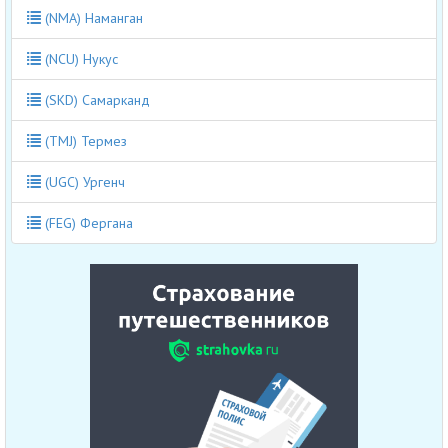
(NMA) Наманган
(NCU) Нукус
(SKD) Самарканд
(TMJ) Термез
(UGC) Ургенч
(FEG) Фергана