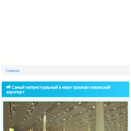
Главная
Cамый непунктуальный в мире признан пекинский
аэропорт