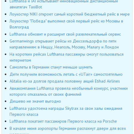
Lufthansa и IAI испытывают инновационный дистанционный
авиатягач TaxiBot
Лоукостер NIKI откроет самый короткий бюджетный рейс в мире
Лоукостер "Победа" выполнил свой первый рейс из Москвы в
Волгоград
Lufthansa обновит и расширит свой развлекательный сервис
Germanwings открывает рейсы из Дюссельдорфа по пяти
направлениям: в Ниццу, Неаполь, Москву, Малагу и Лондон
На коротких рейсах Lufthansa пассажиры смогут пользоваться
интернетом
Самолеты в Германии станут меньше шуметь
Дети получили возможность летать с «UTair» самостоятельно
Alitalia из-за долгов продала половину акций Etihad Airlines
Авиакомпания Lufthansa провела необычный конкурс, участники
которого отказались от своих фамилий
Дешево не значит выгодно
Lufthansa удостоена награды Skytrax за свои залы ожидания
Первого класса
Lufthansa покатает пассажиров Первого класса на Porsche
В начале июня аэропорты Германии распахнут двери для всех