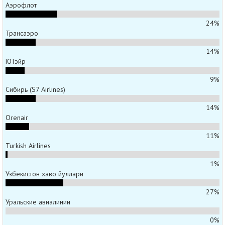
Аэрофлот
24%
Трансаэро
14%
ЮТэйр
9%
Сибирь (S7 Airlines)
14%
Orenair
11%
Turkish Airlines
1%
Узбекистон хаво йуллари
27%
Уральские авиалинии
0%