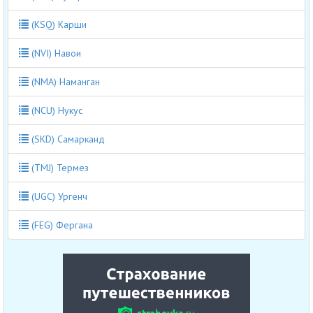
(KSQ) Карши
(NVI) Навои
(NMA) Наманган
(NCU) Нукус
(SKD) Самарканд
(TMJ) Термез
(UGC) Ургенч
(FEG) Фергана