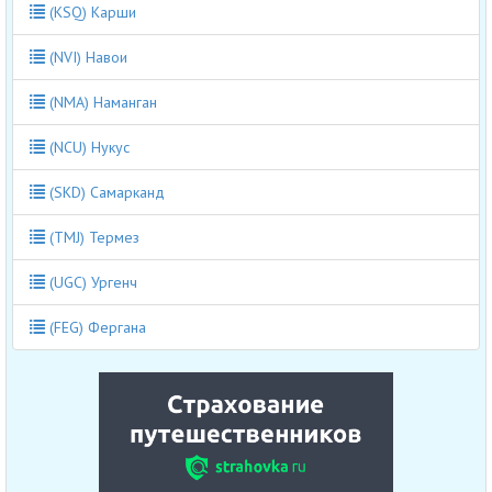
(KSQ) Карши
(NVI) Навои
(NMA) Наманган
(NCU) Нукус
(SKD) Самарканд
(TMJ) Термез
(UGC) Ургенч
(FEG) Фергана