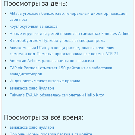
Просмотры за день:
Alitalia угрожает банкротство, генеральный директор покидает
свой пост
круглосуточная авиакасса
Новые игрушки для детей появятся в самолетах Emirates Airline
В петербургском Пулково упрощают спецконтроль
Авиакомпания UTair до конца расследования крушения
самоелта под Тюменью приостановила все полеты ATR-72
American Airlines разваливается по запчастям
TAP Air Portugal отменяет 150 рейсов из-за забастовки
авиадиспетчеров
Индия опять меняет визовые правила
авиакасса хаво йуллари
Taiwan's EVA Air обзавелась самолетами Hello Kitty
Просмотры за всё время:
авиакасса хаво йуллари
Помощь. Нормы провоза багажа в самолёте