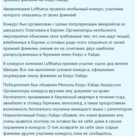
Авиакомпания Lufthansa провела необычный конкурс, участники
которого отказались от своих фамилий
Конкурс был организован с целью популяризации авиарейсов из
шведского Стокгольма в Берлин. Организаторы необычного
мероприятия объяснили свое требование тем, что они ищут людей,
влюбленных в Берлин, и готовых ради этого отказаться от своей
прежней фамилии, сменив ее на сочетание двух наиболее
распространенных в Германии имен: Клаус и Хайди.
В конкурсе компании Lufthansa приняли участие сорок два жителя
Швеции. Все они выполнили условия конкурса, официально
подтвердив смену фамилии на Клаус-Хайди.
Победителем был объявлен Михаэль Клаус-Хайди Андерссон.
Организаторы конкурса вручили ему документ на право
бесплатного проживания в берлинской квартире в течение года,
авиабилет в столицу Германии, велосипед, а также предоставили
возможность бесплатного изучения немецкого языка с репетитором.
Новоиспеченный Клаус-Хайди объявил, что новая фамилия ему
очень нравится, поэтому он оставил бы ее себе даже в случае
поражения в конкурсе. О том, возвратят ли себе свои старые
фамилии другие участники конкурса, пока не сообщалось.