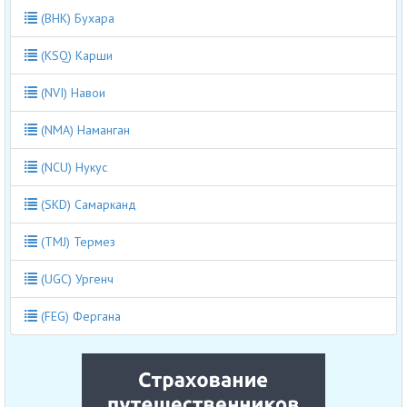
(BHK) Бухара
(KSQ) Карши
(NVI) Навои
(NMA) Наманган
(NCU) Нукус
(SKD) Самарканд
(TMJ) Термез
(UGC) Ургенч
(FEG) Фергана