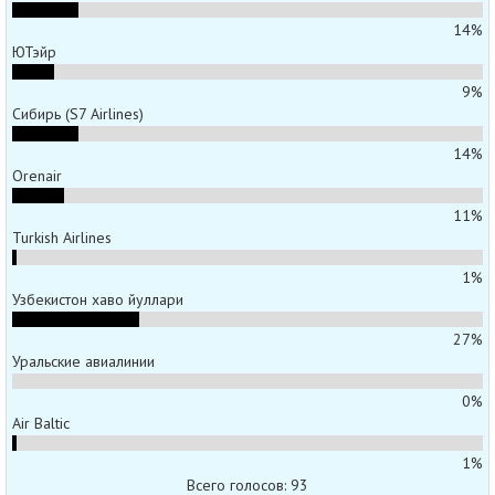
14%
ЮТэйр
9%
Сибирь (S7 Airlines)
14%
Orenair
11%
Turkish Airlines
1%
Узбекистон хаво йуллари
27%
Уральские авиалинии
0%
Air Baltic
1%
Всего голосов: 93