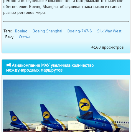
ремонт и обслуживание компонентов и материально-техническое
обеспечение. Boeing Shanghai обслуживает заказчиков из самых
разных регионов мира.
Теги:
Boeing
Boeing Shanghai
Boeing-747-8
Silk Way West
Баку
Статьи
4160 просмотров
Авиакомпания МАУ увеличила количество
международных маршрутов