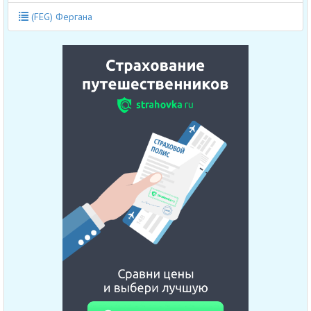
(FEG) Фергана