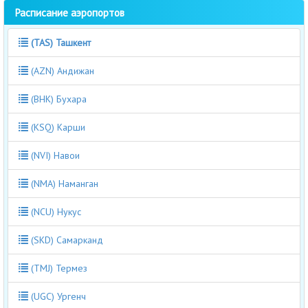
Расписание аэропортов
(TAS) Ташкент
(AZN) Андижан
(BHK) Бухара
(KSQ) Карши
(NVI) Навои
(NMA) Наманган
(NCU) Нукус
(SKD) Самарканд
(TMJ) Термез
(UGC) Ургенч