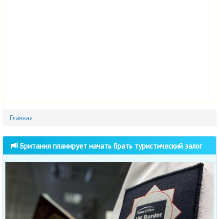
Главная
Британия планирует начать брать туристический залог