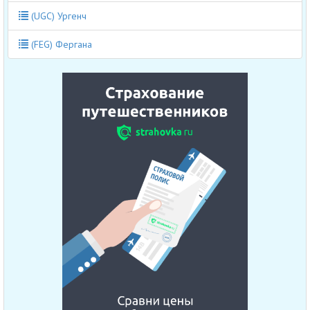
(UGC) Ургенч
(FEG) Фергана