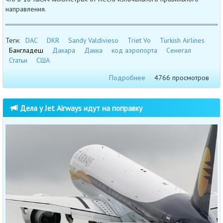
направления.
Теги:
DAC
DKR
Sandy Valdivieso
Triet Vo
Turkish Airlines
Бангладеш
Дакара
Дакка
код аэропорта
Сенегал
Статьи
США
Подробнее
4766 просмотров
Дела у Jet Airways идут на поправку