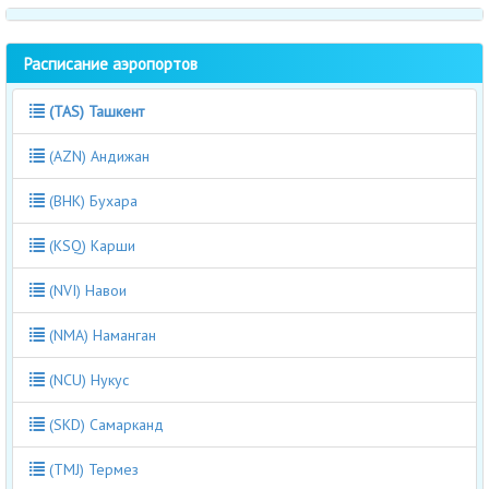
Расписание аэропортов
(TAS) Ташкент
(AZN) Андижан
(BHK) Бухара
(KSQ) Карши
(NVI) Навои
(NMA) Наманган
(NCU) Нукус
(SKD) Самарканд
(TMJ) Термез