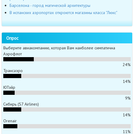
Барселона - город магической архитектуры
В испанских аэропортах откроются магазины класса "Люкс"
Опрос
Выберите авиакомпанию, которая Вам наиболее симпатична
Аэрофлот
24%
Трансаэро
14%
ЮТэйр
9%
Сибирь (S7 Airlines)
14%
Orenair
11%