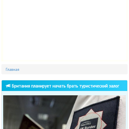
Главная
Британия планирует начать брать туристический залог