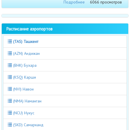
Подробнее
6066 просмотров
Расписание аэропортов
(TAS) Ташкент
(AZN) Андижан
(BHK) Бухара
(KSQ) Карши
(NVI) Навои
(NMA) Наманган
(NCU) Нукус
(SKD) Самарканд