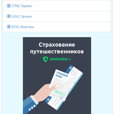
(TMJ) Термез
(UGC) Ургенч
(FEG) Фергана