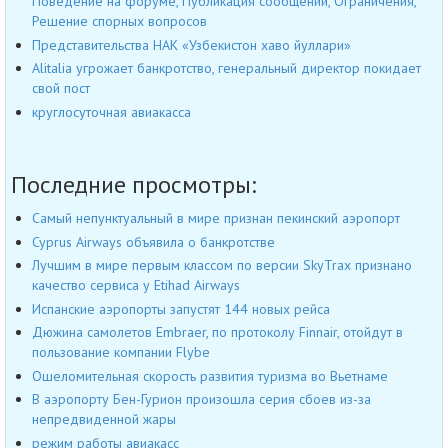
Поведение на форуме, Публикация сообщений, Ограничения,
Решение спорных вопросов
Представительства НАК «Узбекистон хаво йуллари»
Alitalia угрожает банкротство, генеральный директор покидает
свой пост
круглосуточная авиакасса
Последние просмотры:
Cамый непунктуальный в мире признан пекинский аэропорт
Cyprus Airways объявила о банкротстве
Лучшим в мире первым классом по версии SkyTrax признано
качество сервиса у Etihad Airways
Испанские аэропорты запустят 144 новых рейса
Дюжина самолетов Embraer, по протоколу Finnair, отойдут в
пользование компании Flybe
Ошеломительная скорость развития туризма во Вьетнаме
В аэропорту Бен-Гурион произошла серия сбоев из-за
непредвиденной жары
режим работы авиакасс