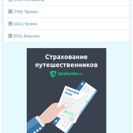
(TMJ) Термез
(UGC) Ургенч
(FEG) Фергана