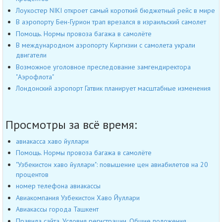
Лоукостер NIKI откроет самый короткий бюджетный рейс в мире
В аэропорту Бен-Гурион трап врезался в израильский самолет
Помощь. Нормы провоза багажа в самолёте
В международном аэропорту Киргизии с самолета украли
двигатели
Возможное уголовное преследование замгендиректора
"Аэрофлота"
Лондонский аэропорт Гатвик планирует масштабные изменения
Просмотры за всё время:
авиакасса хаво йуллари
Помощь. Нормы провоза багажа в самолёте
"Узбекистон хаво йуллари": повышение цен авиабилетов на 20
процентов
номер телефона авиакассы
Авиакомпания Узбекистон Хаво Йуллари
Авиакассы города Ташкент
Правила сайта, Условия регистрации, Общие положения,