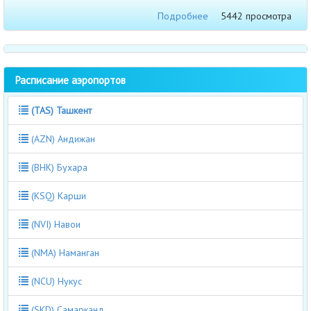
Подробнее
5442 просмотра
Расписание аэропортов
(TAS) Ташкент
(AZN) Андижан
(BHK) Бухара
(KSQ) Карши
(NVI) Навои
(NMA) Наманган
(NCU) Нукус
(SKD) Самарканд