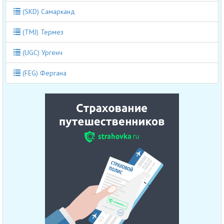
(SKD) Самарканд
(TMJ) Термез
(UGC) Ургенч
(FEG) Фергана