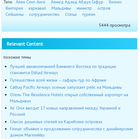
Теги:
Ален Сент-Анге
Ахмед Адхид Абдул Гафур
бизнес
Виктория
карнавал
Мальдивы
министр
остров
Сейшелы
сотрудничество
Статьи
туризм
5444 просмотра
Relevant Content
похожие темы
Лучшей авиакомпанией Ближнего Востока по традиции
становится Etihad Airways
Путешествие всей жизни – сафари-тур по Африке
Cathay Pacific Airways осенью запускает рейс на Мальдивы
Отель The Residence Hotels открыл собственный аэропорт на
Мальдивах
Air Onix вводит 17 новых направлений между Украиной и
Россией
Список дешевых отелей на Карибских островах
Finnair объявил о продолжении сотрудничества с дизайнерским
домом Marimekko