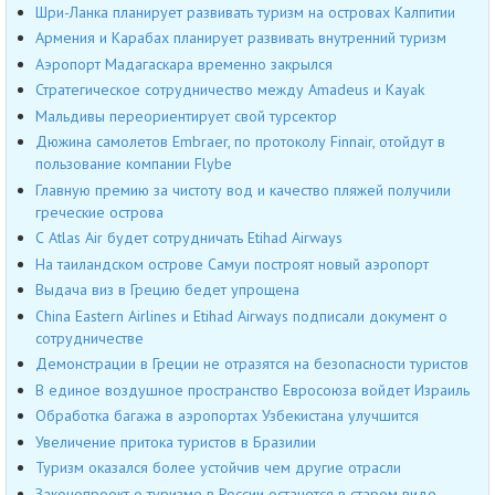
Шри-Ланка планирует развивать туризм на островах Калпитии
Армения и Карабах планирует развивать внутренний туризм
Аэропорт Мадагаскара временно закрылся
Стратегическое сотрудничество между Amadeus и Kayak
Мальдивы переориентирует свой турсектор
Дюжина самолетов Embraer, по протоколу Finnair, отойдут в
пользование компании Flybe
Главную премию за чистоту вод и качество пляжей получили
греческие острова
С Atlas Air будет сотрудничать Etihad Airways
На таиландском острове Самуи построят новый аэропорт
Выдача виз в Грецию бедет упрощена
China Eastern Airlines и Etihad Airways подписали документ о
сотрудничестве
Демонстрации в Греции не отразятся на безопасности туристов
В единое воздушное пространство Евросоюза войдет Израиль
Обработка багажа в аэропортах Узбекистана улучшится
Увеличение притока туристов в Бразилии
Туризм оказался более устойчив чем другие отрасли
Законопроект о туризме в России останется в старом виде