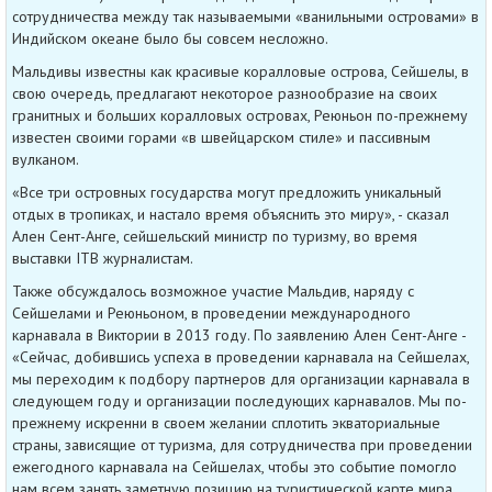
сотрудничества между так называемыми «ванильными островами» в
Индийском океане было бы совсем несложно.
Мальдивы известны как красивые коралловые острова, Сейшелы, в
свою очередь, предлагают некоторое разнообразие на своих
гранитных и больших коралловых островах, Реюньон по-прежнему
известен своими горами «в швейцарском стиле» и пассивным
вулканом.
«Все три островных государства могут предложить уникальный
отдых в тропиках, и настало время объяснить это миру», - сказал
Ален Сент-Анге, сейшельский министр по туризму, во время
выставки ITB журналистам.
Также обсуждалось возможное участие Мальдив, наряду с
Сейшелами и Реюньоном, в проведении международного
карнавала в Виктории в 2013 году. По заявлению Ален Сент-Анге -
«Сейчас, добившись успеха в проведении карнавала на Сейшелах,
мы переходим к подбору партнеров для организации карнавала в
следующем году и организации последующих карнавалов. Мы по-
прежнему искренни в своем желании сплотить экваториальные
страны, зависящие от туризма, для сотрудничества при проведении
ежегодного карнавала на Сейшелах, чтобы это событие помогло
нам всем занять заметную позицию на туристической карте мира.