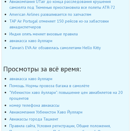
Авиакомпания UTair до конца расследования крушения
самоелта под Тюменью приостановила все полеты ATR-72
American Airlines разваливается по запчастям
TAP Air Portugal отменяет 150 рейсов из-за забастовки
авиадиспетчеров
Индия опять меняет визовые правила
авиакасса хаво йуллари
Taiwan's EVA Air обзавелась самолетами Hello Kitty
Просмотры за всё время:
авиакасса хаво йуллари
Помощь. Нормы провоза багажа в самолёте
"Узбекистон хаво йуллари": повышение цен авиабилетов на 20
процентов
номер телефона авиакассы
Авиакомпания Узбекистон Хаво Йуллари
Авиакассы города Ташкент
Правила сайта, Условия регистрации, Общие положения,