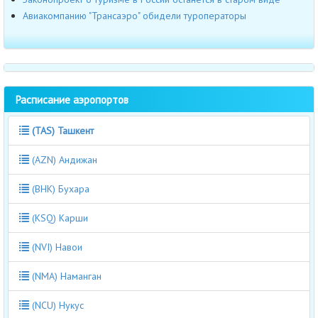
Авиакомпанию "Трансаэро" обидели туроператоры
Расписание аэропортов
(TAS) Ташкент
(AZN) Андижан
(BHK) Бухара
(KSQ) Карши
(NVI) Навои
(NMA) Наманган
(NCU) Нукус