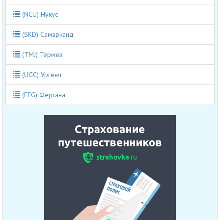
(NCU) Нукус
(SKD) Самарканд
(TMJ) Термез
(UGC) Ургенч
(FEG) Фергана