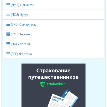
(NMA) Наманган
(NCU) Нукус
(SKD) Самарканд
(TMJ) Термез
(UGC) Ургенч
(FEG) Фергана