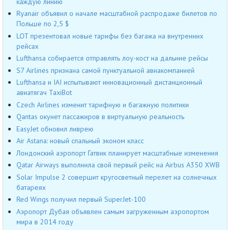
каждую линию
Ryanair объявил о начале масштабной распродаже билетов по
Польше по 2,5 $
LOT презентовал новые тарифы без багажа на внутренних
рейсах
Lufthansa собирается отправлять лоу-кост на дальние рейсы
S7 Airlines признана самой пунктуальной авиакомпанией
Lufthansa и IAI испытывают инновационный дистанционный
авиатягач TaxiBot
Czech Airlines изменит тарифную и багажную политики
Qantas окунет пассажиров в виртуальную реальность
EasyJet обновил ливрею
Air Astana: новый спальный эконом класс
Лондонский аэропорт Гатвик планирует масштабные изменения
Qatar Airways выполнила свой первый рейс на Airbus A350 XWB
Solar Impulse 2 совершит кругосветный перелет на солнечных
батареях
Red Wings получил первый SuperJet-100
Аэропорт Дубая объявлен самым загруженным аэропортом
мира в 2014 году