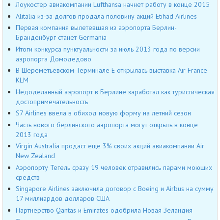
Лоукостер авиакомпании Lufthansa начнет работу в конце 2015
Alitalia из-за долгов продала половину акций Etihad Airlines
Первая компания вылетевшая из аэропорта Берлин-
Бранденбург станет Germania
Итоги конкурса пунктуальности за июль 2013 года по версии
аэропорта Домодедово
В Шереметьевском Терминале Е открылась выставка Air France
KLM
Недоделанный аэропорт в Берлине заработал как туристическая
достопримечательность
S7 Airlines ввела в обиход новую форму на летний сезон
Часть нового берлинского аэропорта могут открыть в конце
2013 года
Virgin Australia продаст еще 3% своих акций авиакомпании Air
New Zealand
Аэропорту Тегель сразу 19 человек отравились парами моющих
средств
Singapore Airlines заключила договор с Boeing и Airbus на сумму
17 миллиардов долларов США
Партнерство Qantas и Emirates одобрила Новая Зеландия