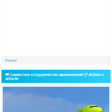
Главная
Совместное сотрудничество авиакомпаний S7 Airlines и
airberlin