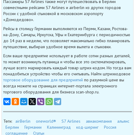
Пассажиры S7 Airlines также могут путешествовать в Берлин
совместными рейсами S7 Airlines и airberlin из других городов
России с удобной стыковкой в московском аэропорту
«Домодедово».
Рейсы в столицу Германии выполняются из Перми, Казани, Ростова-
на-Дону, Самары, Иркутска, Уфы и Екатеринбурга с периодичностью
до 14 раз в неделю, что позволяет максимально гибко планировать
путешествие, выбирая удобное время вылета и стыковки.
Если ваше предприятие использует в работе сотни разных деталей,
то может возникнуть путаница и чтобы все это систематизировать,
лучше всего маркировать каждый товар штрих-кодом. Но тогда вам
понадобиться устройство чтобы его считывать. Найти штрихкодовое
торговое оборудование для предприятий
по разумной цене вы
всегда можете на страницах интернет-портала электронного
торгового оборудования для бизнеса scan-shop.ru.
Теги:
airBerlin
oneworld®
S7 Airlines
авиакомпания
альянс
Берлин
Германии
Калининград
код-шеринг
Россия
соглашение
Статьи