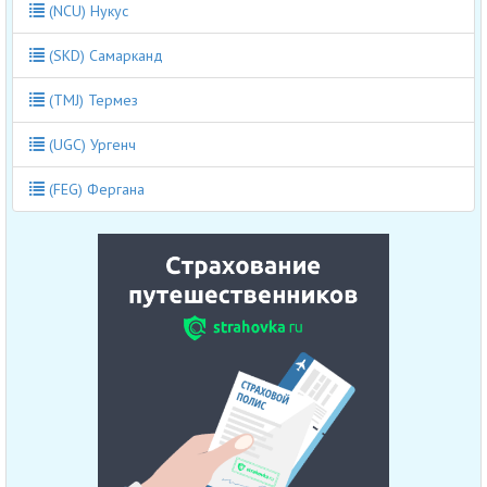
(NCU) Нукус
(SKD) Самарканд
(TMJ) Термез
(UGC) Ургенч
(FEG) Фергана