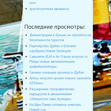
пост
круглосуточная авиакасса
Последние просмотры:
Демонстрации в Греции не отразятся на
безопасности туристов
Партнерство Qantas и Emirates
одобрила Новая Зеландия
Самолеты KLM и Air France получат от
Philips новые автоматические
дефибрилляторы
Свежие отельные проекты в Дубае
Airbus запустил проект нового самолета
A330neo
Расширение географических
маршрутов в авиакомпании
«Узбекистон хаво йуллари»
На Шри-Ланке готовятся отмечать
Новый год