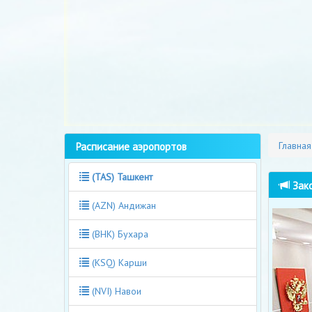
Расписание аэропортов
Главная
(TAS) Ташкент
Зако
(AZN) Андижан
(BHK) Бухара
(KSQ) Карши
(NVI) Навои