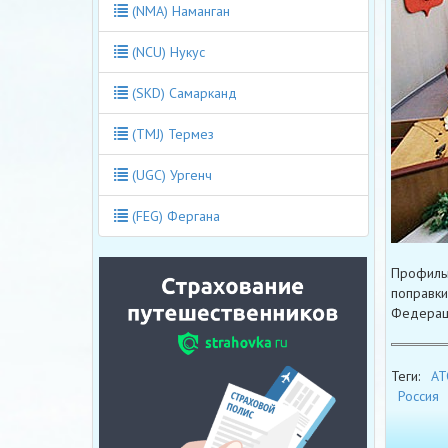
(NMA) Наманган
(NCU) Нукус
(SKD) Самарканд
(TMJ) Термез
(UGC) Ургенч
(FEG) Фергана
Профильн
поправки
Федерац
Теги:
АТ
Россия