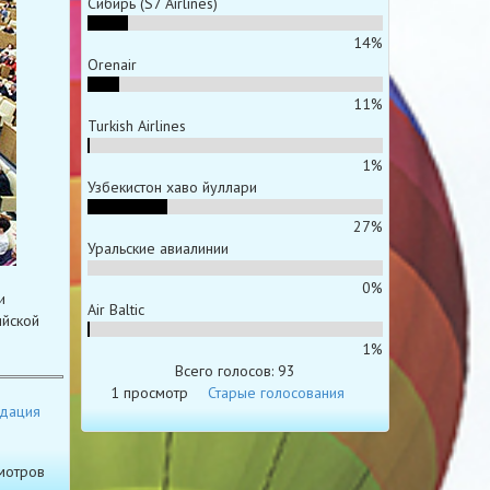
Сибирь (S7 Airlines)
14%
Orenair
11%
Turkish Airlines
1%
Узбекистон хаво йуллари
27%
Уральские авиалинии
0%
и
Air Baltic
ийской
1%
Всего голосов: 93
1 просмотр
Старые голосования
дация
мотров