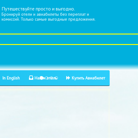
Путешествуйте просто и выгодно.
Бронируй отели и авиабилеты без переплат и
комиссий. Только самые выгодные предложения.
In English
Найти отель
Купить Авиабилет