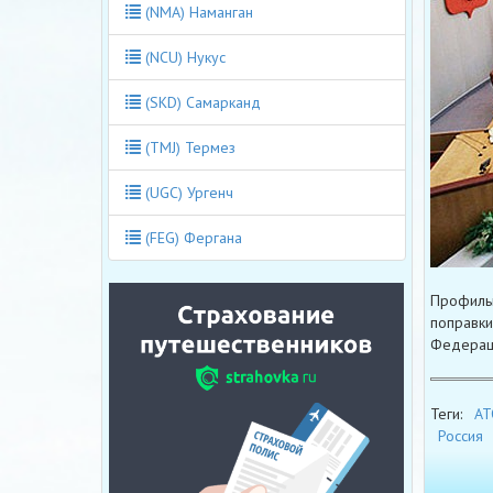
(NMA) Наманган
(NCU) Нукус
(SKD) Самарканд
(TMJ) Термез
(UGC) Ургенч
(FEG) Фергана
Профильн
поправки
Федерац
Теги:
АТ
Россия