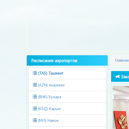
Расписание аэропортов
Главная
(TAS) Ташкент
Зако
(AZN) Андижан
(BHK) Бухара
(KSQ) Карши
(NVI) Навои