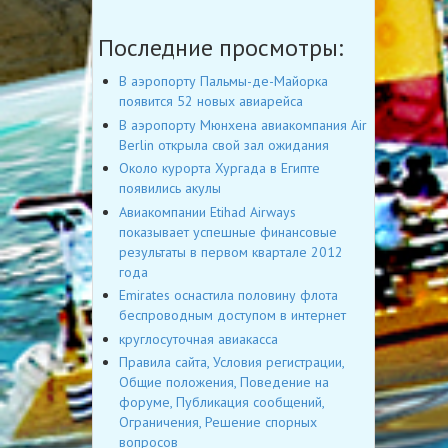
Последние просмотры:
В аэропорту Пальмы-де-Майорка
появится 52 новых авиарейса
В аэропорту Мюнхена авиакомпания Air
Berlin открыла свой зал ожидания
Около курорта Хургада в Египте
появились акулы
Авиакомпании Etihad Airways
показывает успешные финансовые
результаты в первом квартале 2012
года
Emirates оснастила половину флота
беспроводным доступом в интернет
круглосуточная авиакасса
Правила сайта, Условия регистрации,
Общие положения, Поведение на
форуме, Публикация сообщений,
Ограничения, Решение спорных
вопросов