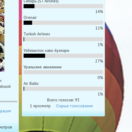
Сибирь (S7 Airlines)
14%
Orenair
11%
Turkish Airlines
1%
Узбекистон хаво йуллари
27%
Уральские авиалинии
0%
и
Air Baltic
ийской
1%
Всего голосов: 93
1 просмотр
Старые голосования
дация
мотров