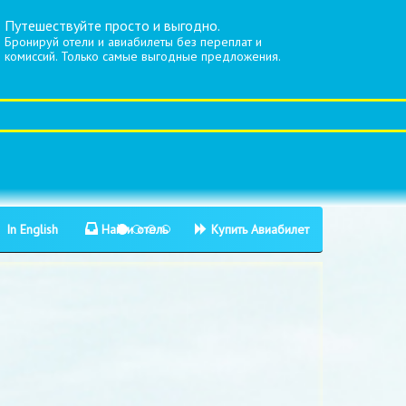
Путешествуйте просто и выгодно.
Бронируй отели и авиабилеты без переплат и
комиссий. Только самые выгодные предложения.
In English
Найти отель
Купить Авиабилет