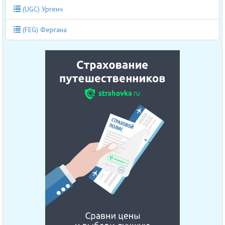
(UGC) Ургенч
(FEG) Фергана