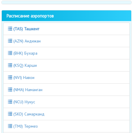
Расписание аэропортов
(TAS) Ташкент
(AZN) Андижан
(BHK) Бухара
(KSQ) Карши
(NVI) Навои
(NMA) Наманган
(NCU) Нукус
(SKD) Самарканд
(TMJ) Термез