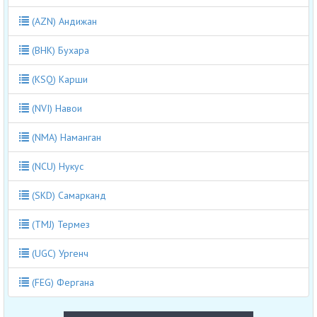
(AZN) Андижан
(BHK) Бухара
(KSQ) Карши
(NVI) Навои
(NMA) Наманган
(NCU) Нукус
(SKD) Самарканд
(TMJ) Термез
(UGC) Ургенч
(FEG) Фергана