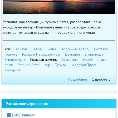
Региональная ассоциации туризма Алтая, разработала новый
экскурсионный тур «Колыван-камень и Егорь-вода», который
включает пляжный отдых на пяти озерах Степного Алтая.
Теги:
Барнаул
Белое
Бычье
водочный зовод
выставка
Горькое
Горькое-Перешеечное
Демидов
Егорь-вода
Змеиногорск
Колыван-камень
Колыванск
музей
отдых
пляж
Степной Алтай
тур
Туризм
ФедералПресс
экскурсия
Подробнее
1 просмотр
Расписание аэропортов
(TAS) Ташкент