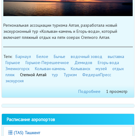
Региональная ассоциации туризма Алтая, разработала новый
экскурсионный тур «Колыван-камень и Егорь-вода», который
включает пляжный отдых на пяти озерах Степного Алтая.
Теги:
Барнаул
Белое
Бычье
водочный зовод
выставка
Горькое
Горькое-Перешеечное
Демидов
Егорь-вода
Змеиногорск
Колыван-камень
Колыванск
музей
отдых
пляж
Степной Алтай
тур
Туризм
ФедералПресс
экскурсия
Подробнее
1 просмотр
Расписание аэропортов
(TAS) Ташкент