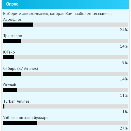
Опрос
Выберите авиакомпанию, которая Вам наиболее симпатична
Аэрофлот
24%
Трансаэро
14%
ЮТэйр
9%
Сибирь (S7 Airlines)
14%
Orenair
11%
Turkish Airlines
1%
Узбекистон хаво йуллари
27%