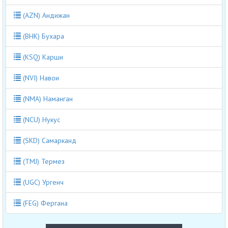
(AZN) Андижан
(BHK) Бухара
(KSQ) Карши
(NVI) Навои
(NMA) Наманган
(NCU) Нукус
(SKD) Самарканд
(TMJ) Термез
(UGC) Ургенч
(FEG) Фергана