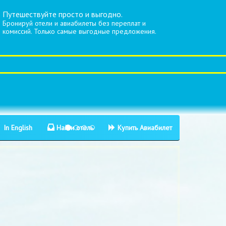
Путешествуйте просто и выгодно.
Бронируй отели и авиабилеты без переплат и
комиссий. Только самые выгодные предложения.
In English
Найти отель
Купить Авиабилет