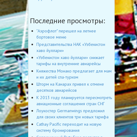
Последние просмотры:
"Аэрофлот" перешел на летнее
бортовое меню
Представительства НАК «Узбекистон
хаво йуллари»
«Узбекистон хаво йуллари» снижает
тарифы на внутренние авиарейсы
Княжества Монако предлагает для мам
и их детей спа-туризм
Шторм на Канарах привел к отмене
десятков авиарейсов
К 2013 году планируется пересмотреть
авиационные соглашения стран СНГ
Лоукостер Germanwings предложил
для своих клиентов три новых тарифа
Cathay Pacific переходит на новую
систему бронирования