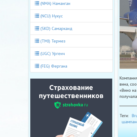
(NMA) Наманган
(NCU) Нукус
(SKD) Самарканд
(TMJ) Термез
(UGC) Ургенч
(FEG) Фергана
Компания
вина, со
«Вино на
получала
Теги:
Bru
шампан