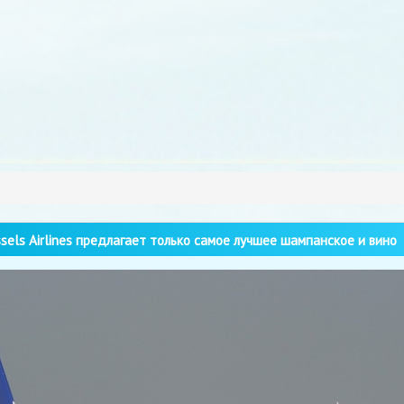
sels Airlines предлагает только самое лучшее шампанское и вино