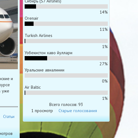
Сибирь (S7 Airlines)
14%
Orenair
11%
Turkish Airlines
1%
Узбекистон хаво йуллари
27%
Уральские авиалинии
нские и
0%
курсе
Air Baltic
s уже
1%
Всего голосов: 93
1 просмотр
Старые голосования
Статьи
мотров