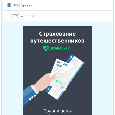
(UGC) Ургенч
(FEG) Фергана