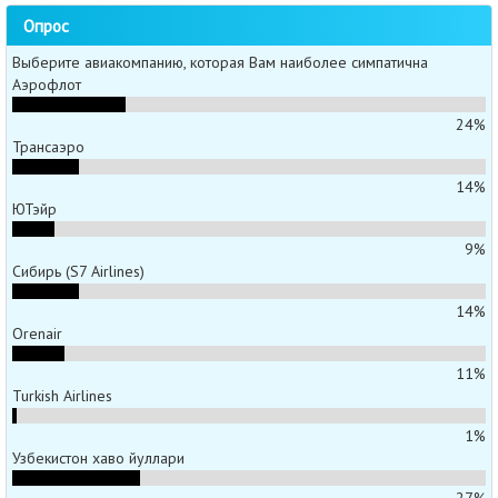
Опрос
Выберите авиакомпанию, которая Вам наиболее симпатична
Аэрофлот
24%
Трансаэро
14%
ЮТэйр
9%
Сибирь (S7 Airlines)
14%
Orenair
11%
Turkish Airlines
1%
Узбекистон хаво йуллари