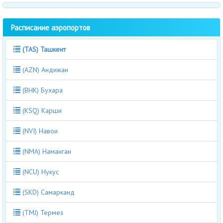
Расписание аэропортов
(TAS) Ташкент
(AZN) Андижан
(BHK) Бухара
(KSQ) Карши
(NVI) Навои
(NMA) Наманган
(NCU) Нукус
(SKD) Самарканд
(TMJ) Термез