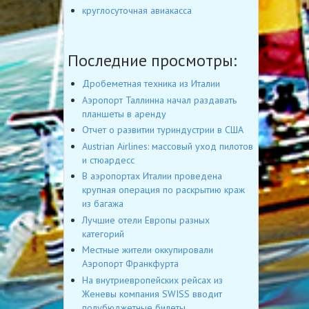
круглосуточная авиакасса
Последние просмотры:
Дробеметная техника из Италии
Аэропорт Таллинна начал раздавать
планшеты в аренду
Отчет о развитии туриндустрии в США
Austrian Airlines: массовый уход пилотов
и стюардесс
В аэропортах Италии проведена
крупная операция по раскрытию краж
из багажа
Лучшие отели Европы разных
категорий
Местные жители оккупировали
Аэропорт Франкфурта
На внутриевропейских рейсах из
Женевы компания SWISS вводит
полубюджетные билеты