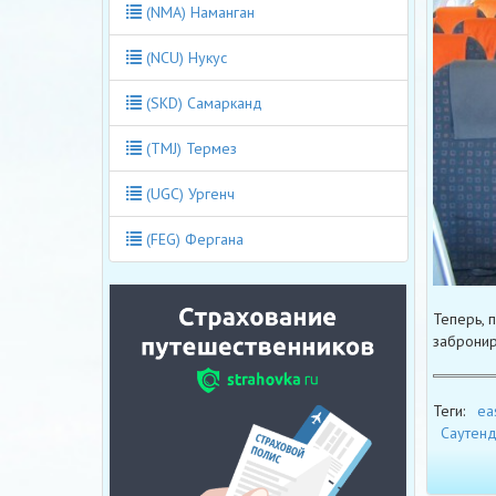
(NMA) Наманган
(NCU) Нукус
(SKD) Самарканд
(TMJ) Термез
(UGC) Ургенч
(FEG) Фергана
Теперь, 
забронир
Теги:
ea
Саутен