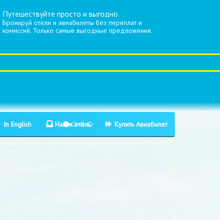
Путешествуйте просто и выгодно.
Бронируй отели и авиабилеты без переплат и
комиссий. Только самые выгодные предложения.
In English
Найти отель
Купить Авиабилет