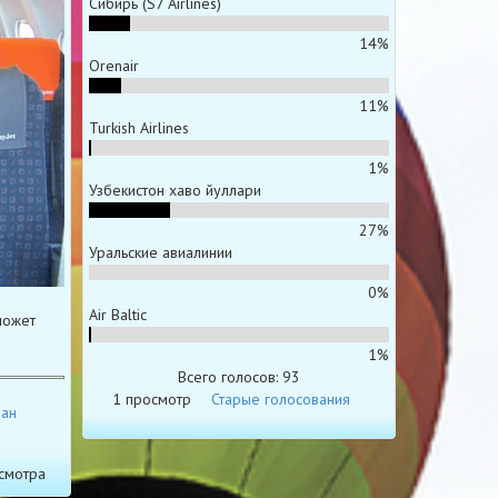
Сибирь (S7 Airlines)
14%
Orenair
11%
Turkish Airlines
1%
Узбекистон хаво йуллари
27%
Уральские авиалинии
0%
Air Baltic
может
1%
Всего голосов: 93
1 просмотр
Старые голосования
ан
смотра