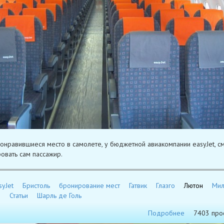
понравившиеся место в самолете, у бюджетной авиакомпании easyJet, с
овать сам пассажир.
syJet
Бристоль
бронирование мест
Гатвик
Глазго
Лютон
Мил
д
Статьи
Шарль де Голь
Подробнее
7403 про