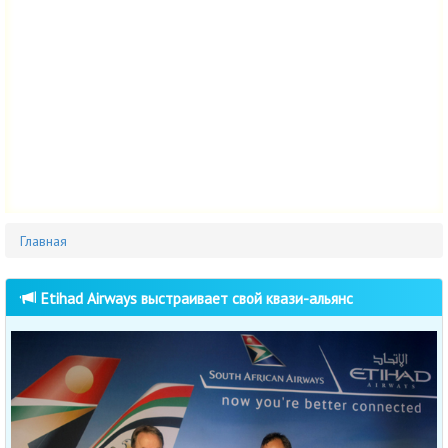
Главная
Etihad Airways выстраивает свой квази-альянс