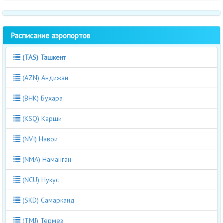
Расписание аэропортов
(TAS) Ташкент
(AZN) Андижан
(BHK) Бухара
(KSQ) Карши
(NVI) Навои
(NMA) Наманган
(NCU) Нукус
(SKD) Самарканд
(TMJ) Термез