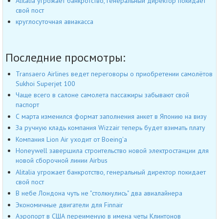
Alitalia угрожает банкротство, генеральный директор покидает
свой пост
круглосуточная авиакасса
Последние просмотры:
Transaero Airlines ведет переговоры о приобретении самолётов
Sukhoi Superjet 100
Чаще всего в салоне самолета пассажиры забывают свой
паспорт
С марта изменился формат заполнения анкет в Японию на визу
За ручную кладь компания Wizzair теперь будет взимать плату
Компания Lion Air уходит от Boeing'а
Honeywell завершила строительство новой электростанции для
новой сборочной линии Airbus
Alitalia угрожает банкротство, генеральный директор покидает
свой пост
В небе Лондона чуть не "столкнулись" два авиалайнера
Экономичные двигатели для Finnair
Аэропорт в США переименую в имена четы Клинтонов