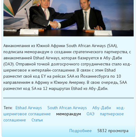
Авиакомпания из Южной Африки South African Airways (SAA),
подписала меморандум о создании стратегического партнерства, с
авиакомпанией Etihad Airways, которая базируется в Абу-Даби
(ОАЭ). Отправной точкой долгосрочного сотрудничества стало код-
шеринговое и интерлайн-соглашение. В связи с этим Etihad
разместит свой код EY на рейсах SAA из Йоханнесбурга по 10
направлениям в Африку и Южную Америку. В свою очередь, SAA
разместит код SA на 12 маршрутах Etihad из Абу-Даби.
Теги:
Etihad Airways
South African Airways
Абу-Даби
код-
шеринговое соглашение
меморандум
ОАЭ
партнерское
соглашение
Статьи
Подробнее
5832 просмотра