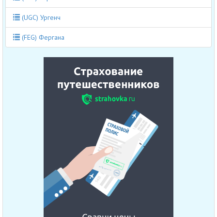
(UGC) Ургенч
(FEG) Фергана