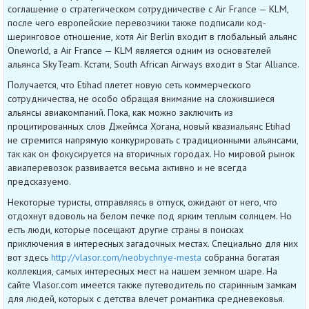
соглашение о стратегическом сотрудничестве с Air France — KLM,
после чего европейские перевозчики также подписали код-
шеринговое отношение, хотя Air Berlin входит в глобальный альянс
Oneworld, а Air France — KLM является одним из основателей
альянса SkyTeam. Кстати, South African Airways входит в Star Alliance.
Получается, что Etihad плетет новую сеть коммерческого
сотрудничества, не особо обращая внимание на сложившиеся
альянсы авиакомпаний. Пока, как можно заключить из
процитированных слов Джеймса Хогана, новый квазиальянс Etihad
не стремится напрямую конкурировать с традиционными альянсами,
так как он фокусируется на вторичных городах. Но мировой рынок
авиаперевозок развивается весьма активно и не всегда
предсказуемо.
Некоторые туристы, отправляясь в отпуск, ожидают от него, что
отдохнут вдоволь на белом печке под ярким теплым солнцем. Но
есть люди, которые посещают другие страны в поисках
приключения в интересных загадочных местах. Специально для них
вот здесь
http://vlasor.com/neobychnye-mesta
собранна богатая
коллекция, самых интересных мест на нашем земном шаре. На
сайте Vlasor.com имеется также путеводитель по старинным замкам
для людей, которых с детства влечет романтика средневековья.