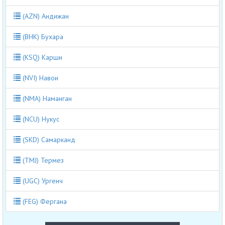
(AZN) Андижан
(BHK) Бухара
(KSQ) Карши
(NVI) Навои
(NMA) Наманган
(NCU) Нукус
(SKD) Самарканд
(TMJ) Термез
(UGC) Ургенч
(FEG) Фергана