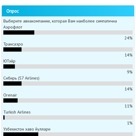
Опрос
Выберите авиакомпанию, которая Вам наиболее симпатична
Аэрофлот
24%
Трансаэро
14%
ЮТэйр
9%
Сибирь (S7 Airlines)
14%
Orenair
11%
Turkish Airlines
1%
Узбекистон хаво йуллари