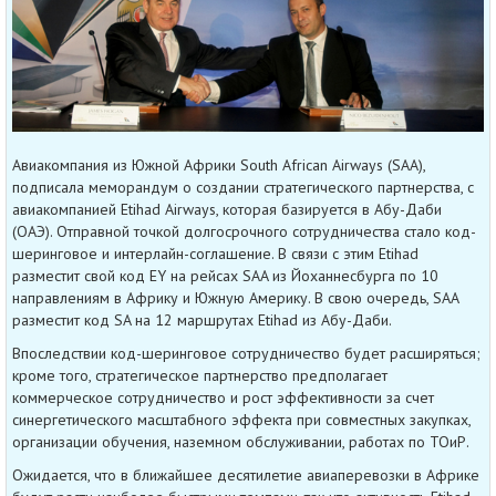
Авиакомпания из Южной Африки South African Airways (SAA),
подписала меморандум о создании стратегического партнерства, с
авиакомпанией Etihad Airways, которая базируется в Абу-Даби
(ОАЭ). Отправной точкой долгосрочного сотрудничества стало код-
шеринговое и интерлайн-соглашение. В связи с этим Etihad
разместит свой код EY на рейсах SAA из Йоханнесбурга по 10
направлениям в Африку и Южную Америку. В свою очередь, SAA
разместит код SA на 12 маршрутах Etihad из Абу-Даби.
Впоследствии код-шеринговое сотрудничество будет расширяться;
кроме того, стратегическое партнерство предполагает
коммерческое сотрудничество и рост эффективности за счет
синергетического масштабного эффекта при совместных закупках,
организации обучения, наземном обслуживании, работах по ТОиР.
Ожидается, что в ближайшее десятилетие авиаперевозки в Африке