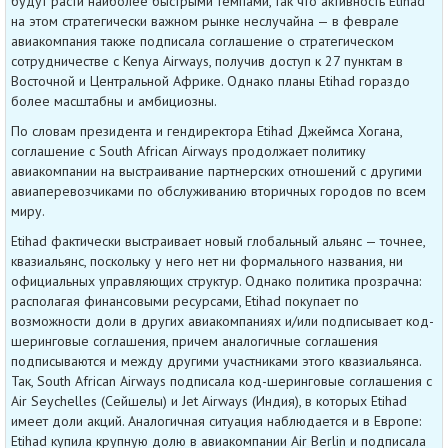
будут расти наиболее быстрыми темпами, так что активность Etihad
на этом стратегически важном рынке неслучайна — в феврале
авиакомпания также подписала соглашение о стратегическом
сотрудничестве с Kenya Airways, получив доступ к 27 пунктам в
Восточной и Центральной Африке. Однако планы Etihad гораздо
более масштабны и амбициозны.
По словам президента и гендиректора Etihad Джеймса Хогана,
соглашение с South African Airways продолжает политику
авиакомпании на выстраивание партнерских отношений с другими
авиаперевозчиками по обслуживанию вторичных городов по всем
миру.
Etihad фактически выстраивает новый глобальный альянс — точнее,
квазиальянс, поскольку у него нет ни формального названия, ни
официальных управляющих структур. Однако политика прозрачна:
располагая финансовыми ресурсами, Etihad покупает по
возможности доли в других авиакомпаниях и/или подписывает код-
шеринговые соглашения, причем аналогичные соглашения
подписываются и между другими участниками этого квазиальянса.
Так, South African Airways подписала код-шеринговые соглашения с
Air Seychelles (Сейшелы) и Jet Airways (Индия), в которых Etihad
имеет доли акций. Аналогичная ситуация наблюдается и в Европе:
Etihad купила крупную долю в авиакомпании Air Berlin и подписала