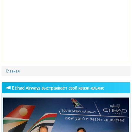
Главная
Etihad Airways выстраивает свой квази-альянс