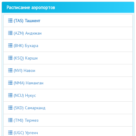
Расписание аэропортов
(TAS) Ташкент
(AZN) Андижан
(BHK) Бухара
(KSQ) Карши
(NVI) Навои
(NMA) Наманган
(NCU) Нукус
(SKD) Самарканд
(TMJ) Термез
(UGC) Ургенч