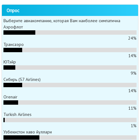
Опрос
Выберите авиакомпанию, которая Вам наиболее симпатична
Аэрофлот
24%
Трансаэро
14%
ЮТэйр
9%
Сибирь (S7 Airlines)
14%
Orenair
11%
Turkish Airlines
1%
Узбекистон хаво йуллари