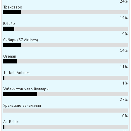
24%
Трансаэро
14%
ЮТэйр
9%
Сибирь (S7 Airlines)
14%
Orenair
11%
Turkish Airlines
1%
Узбекистон хаво йуллари
27%
Уральские авиалинии
0%
Air Baltic