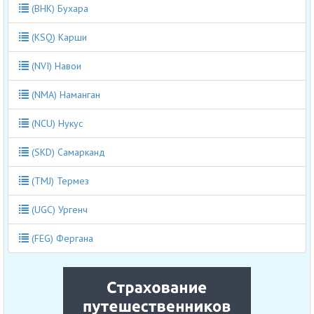
(BHK) Бухара
(KSQ) Карши
(NVI) Навои
(NMA) Наманган
(NCU) Нукус
(SKD) Самарканд
(TMJ) Термез
(UGC) Ургенч
(FEG) Фергана