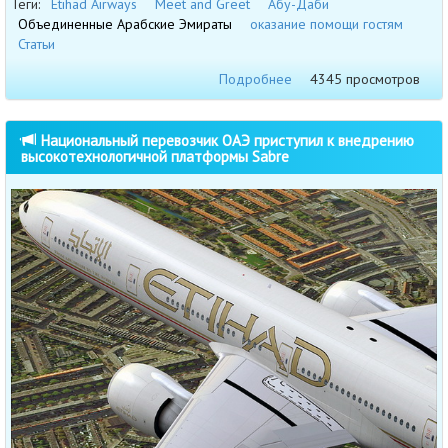
Теги:
Etihad Airways
Meet and Greet
Абу-Даби
Объединенные Арабские Эмираты
оказание помощи гостям
Статьи
Подробнее
4345 просмотров
Национальный перевозчик ОАЭ приступил к внедрению
высокотехнологичной платформы Sabre