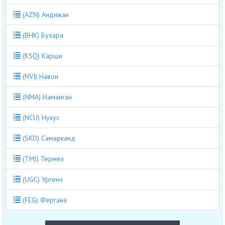
(AZN) Андижан
(BHK) Бухара
(KSQ) Карши
(NVI) Навои
(NMA) Наманган
(NCU) Нукус
(SKD) Самарканд
(TMJ) Термез
(UGC) Ургенч
(FEG) Фергана