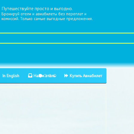
Путешествуйте просто и выгодно.
Бронируй отели и авиабилеты без переплат и
комиссий. Только самые выгодные предложения.
In English
Найти отель
Купить Авиабилет