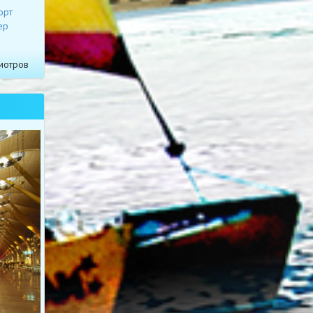
орт
ер
мотров