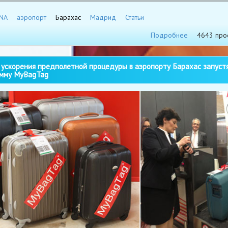
NA
аэропорт
Барахас
Мадрид
Статьи
Подробнее
4643 про
ускорения предполетной процедуры в аэропорту Барахас запуст
мму MyBagTag