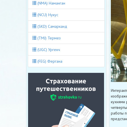
(NMA) Наманган
(NCU) Нукус
(SKD) Самарканд
(TMJ) Термез
(UGC) Ургенч
(FEG) Фергана
Интеракт
изображе
кухнями 
четверты
работы п
предстан