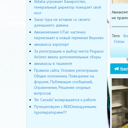
Alitalia угрожает банкротство,
генеральный директор покидает свой
Авиакомп
пост
не практ
Заказ тура не вставая со своего
домашнего дивана
Авиакомпания UTair частично
Теги:
Ibe
переезжает в новый терминал Внуково
Статьи
авиакасса аэропорт
За регистрацию и выбор места Pegasus
Airlines ввела дополнительные сборы
авиакассы в ташкенте
Iber
Правила сайта, Условия регистрации,
Общие положения, Поведение на
форуме, Публикация сообщений,
Ограничения, Решение спорных
вопросов
"Air Canada" возвращается к работе
Путешествуем с REKOмендуемыми
туроператорами!!!