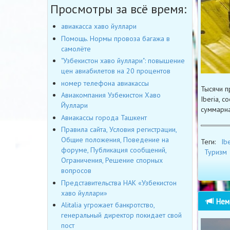
Просмотры за всё время:
авиакасса хаво йуллари
Помощь. Нормы провоза багажа в
самолёте
"Узбекистон хаво йуллари": повышение
цен авиабилетов на 20 процентов
номер телефона авиакассы
Тысячи п
Авиакомпания Узбекистон Хаво
Iberia, 
Йуллари
суммарна
Авиакассы города Ташкент
Правила сайта, Условия регистрации,
Общие положения, Поведение на
Теги:
Ibe
форуме, Публикация сообщений,
Туризм
Ограничения, Решение спорных
вопросов
Представительства НАК «Узбекистон
хаво йуллари»
Неме
Alitalia угрожает банкротство,
генеральный директор покидает свой
пост