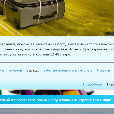
редметов, забытых ее клиентами на борту, выставила на торги авиакомп
сообщается на одном из новостных порталов Испании. Предварительно ит
я выручка за эти лоты составит 12 485 евро.
ria
аукцион
Барахас
забытые предметы в самолете
Испания
Подробнее
1 пр
цкий аэропорт стал самым не пунктуальным аэропортом в мире