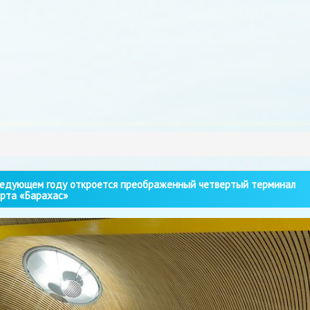
едующем году откроется преображенный четвертый терминал
рта «Барахас»