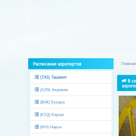
Расписание аэропортов
Главная
(TAS) Ташкент
В сл
аэропо
(AZN) Андижан
(BHK) Бухара
(KSQ) Карши
(NVI) Навои