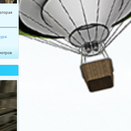
которая
дура
мотров