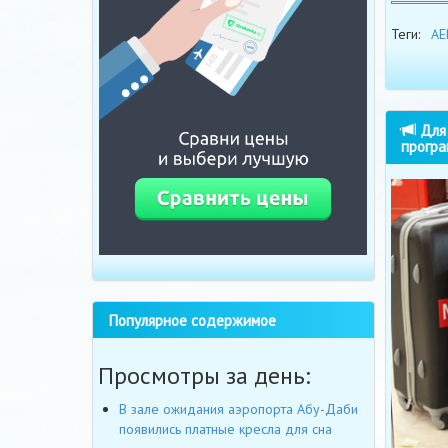
Теги:
AE
Для 
програ
Популярное содержимое
Просмотры за день:
В зале ожидания аэропорта Абу-Даби
появились платные кресла для сна