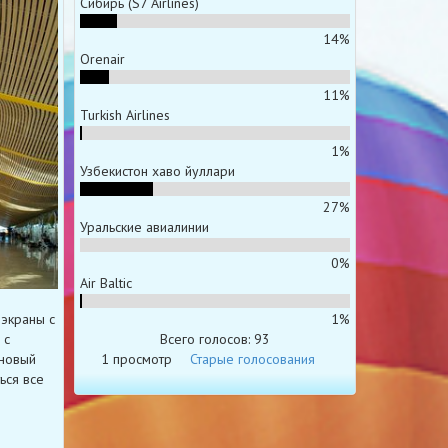
Сибирь (S7 Airlines)
14%
Orenair
11%
Turkish Airlines
1%
Узбекистон хаво йуллари
27%
Уральские авиалинии
0%
Air Baltic
1%
экраны с
Всего голосов: 93
 с
1 просмотр
Старые голосования
 новый
ься все