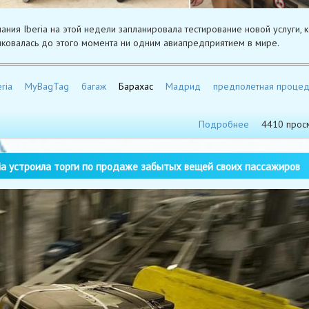
ания Iberia на этой недели запланировала тестирование новой услуги, 
иковалась до этого момента ни одним авиапредприятием в мире.
ria
MyBagTag
багаж
Барахас
Мадрид
предполетная проце
Подробнее
4410 прос
ia устроила торги по продаже забытых вещей своих пассажиров