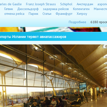
arles de Gaulle
Franz Joseph Strauss
Schiphol
Амстердам
аэроп
Гатвик
Дюссельдорф
задержка рейсов
Копенгаген
Манчест
отмена рейса
Париж
Статьи
Франкфурт
Хитроу
Подробнее
6180 прос
порты Испании теряют авиапассажиров