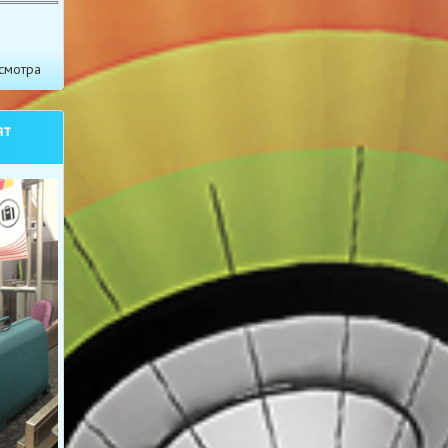
смотра
ят