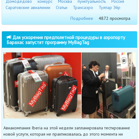
Домодедово
конкурс
Москва
пунктуальность
Россия
Саратовские авиалинии
Статьи
Трансаэро
Тулпар Эйр
Подробнее
4872 просмотра
Для ускорения предполетной процедуры в аэропорту
Барахас запустят программу MyBagTag
Авиакомпания Iberia на этой недели запланировала тестирование
новой услуги, которая не практиковалась до этого момента ни