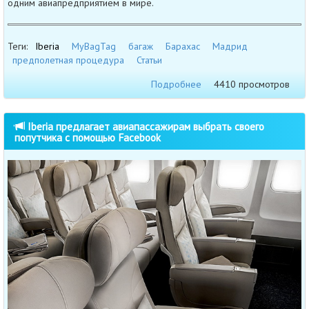
одним авиапредприятием в мире.
Теги:
Iberia
MyBagTag
багаж
Барахас
Мадрид
предполетная процедура
Статьи
Подробнее
4410 просмотров
Iberia предлагает авиапассажирам выбрать своего
попутчика с помощью Facebook