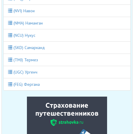
(NVI) Навои
(NMA) Наманган
(NCU) Нукус
(SKD) Самарканд
(TMJ) Термез
(UGC) Ургенч
(FEG) Фергана