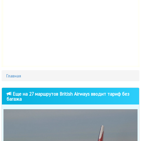
Главная
Еще на 27 маршрутов British Airways вводит тариф без
багажа