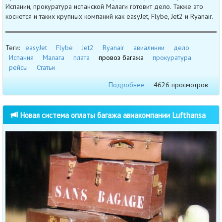
Испании, прокуратура испанской Малаги готовит дело. Также это
коснется и таких крупных компаний как easyJet, Flybe, Jet2 и Ryanair.
Теги:
easyJet
Flybe
Jet2
Ryanair
авиалинии
дело
Испания
Малага
плата
провоз багажа
прокуратура
рейсы
Статьи
Подробнее
4626 просмотров
Новая система оплаты багажа авиакомпании Lufthansa