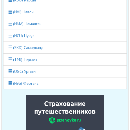
(KSQ) Карши
(NVI) Навои
(NMA) Наманган
(NCU) Нукус
(SKD) Самарканд
(TMJ) Термез
(UGC) Ургенч
(FEG) Фергана