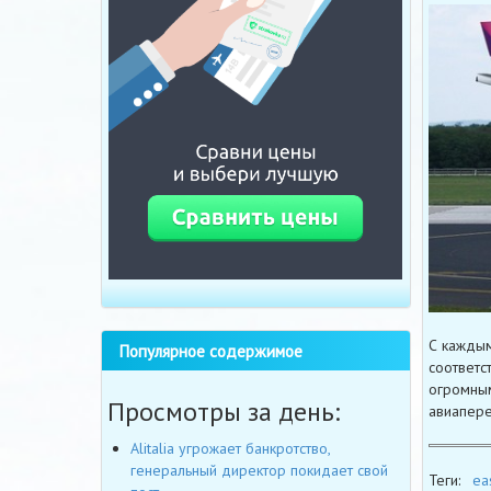
С каждым
Популярное содержимое
соответс
огромным
Просмотры за день:
авиапере
Alitalia угрожает банкротство,
генеральный директор покидает свой
Теги:
ea