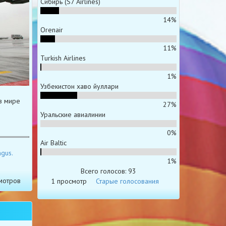
Сибирь (S7 Airlines)
14%
Orenair
11%
Turkish Airlines
1%
Узбекистон хаво йуллари
 в мире
27%
Уральские авиалинии
0%
Air Baltic
ngus.
1%
Всего голосов: 93
мотров
1 просмотр
Старые голосования