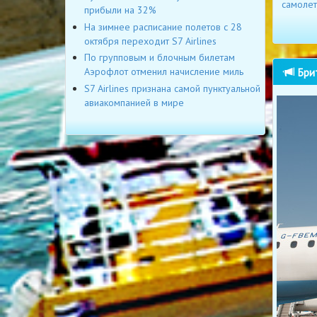
самолет
прибыли на 32%
На зимнее расписание полетов с 28
октября переходит S7 Airlines
По групповым и блочным билетам
Брит
Аэрофлот отменил начисление миль
S7 Airlines признана самой пунктуальной
авиакомпанией в мире