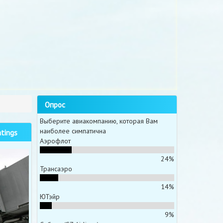
Опрос
Выберите авиакомпанию, которая Вам
наиболее симпатична
tings
Аэрофлот
24%
Трансаэро
14%
ЮТэйр
9%