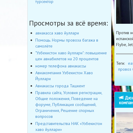
турсектор
Просмотры за всё время:
Против н
авиакасса хаво йуллари
испанской
Помощь. Нормы провоза багажа в
Flybe, Jet
самолёте
"Узбекистон хаво йуллари": повышение
цен авиабилетов на 20 процентов
Теги:
ea
номер телефона авиакассы
провоз 
Авиакомпания Узбекистон Хаво
Йуллари
Авиакассы города Ташкент
Правила сайта, Условия регистрации,
Дюжи
Общие положения, Поведение на
компан
форуме, Публикация сообщений,
Ограничения, Решение спорных
вопросов
Представительства НАК «Узбекистон
хаво йуллари»