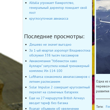
Alitalia угрожает банкротство,
генеральный директор покидает свой
пост
круглосуточная авиакасса
Последние просмотры:
Дешево не значит выгодно
За 1-ый квартал аэропорт Владивостока
обслужил 338 тысяч пассажиров
Авиакомпания "Узбекистон хаво
йуллари" запустила новый тренажерный
комплекс Ил-114-100
Lufthansa ознакомила авиапассажиров с
Одна из 
летним расписанием
перевозч
Solar Impulse 2 совершит кругосветный
развития
перелет на солнечных батареях
Еще на 27 маршрутов British Airways
вводит тариф без багажа
Теги:
Fin
Ryanair объявили об увеличении