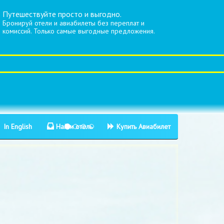
Путешествуйте просто и выгодно.
Бронируй отели и авиабилеты без переплат и
комиссий. Только самые выгодные предложения.
In English
Найти отель
Купить Авиабилет