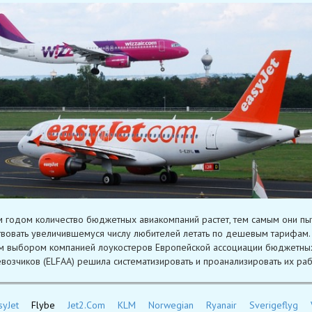
 годом количество бюджетных авиакомпаний растет, тем самым они пы
твовать увеличившемуся числу любителей летать по дешевым тарифам. 
 выбором компанией лоукостеров Европейской ассоциации бюджетны
возчиков (ELFAA) решила систематизировать и проанализировать их раб
syJet
Flybe
Jet2.Com
KLM
Nor­we­gian
Ryanair
Sverigeflyg