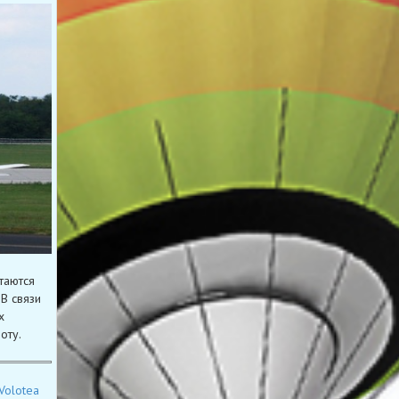
таются
В связи
х
оту.
Volotea