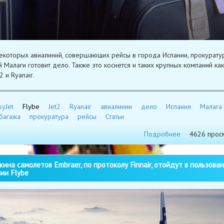
екоторых авиалиний, совершающих рейсы в города Испании, прокурату
 Малаги готовит дело. Также это коснется и таких крупных компаний как 
2 и Ryanair.
syJet
Flybe
Jet2
Ryanair
авиалинии
дело
Испания
Малага
багажа
прокуратура
рейсы
Статьи
Подробнее
4626 прос
на самолетов Embraer, по протоколу Finnair, отойдут в пользова
ии Flybe