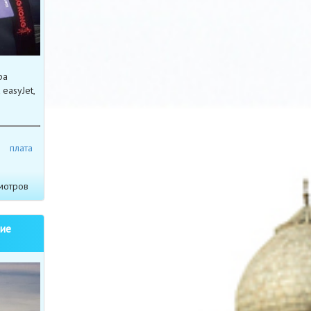
ра
easyJet,
плата
мотров
ние