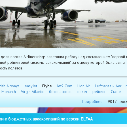
едели портал Airlineratings завершил работу над составлением "первой
ной рейтинговой системы авиакомпаний", за основу которой была взята
ость полетов.
tish Airways
easyJet
Flybe
Jet2.Com
Lion Air
Lufthansa и Aer Li
Monarch
Virgin Atlantic
безопасность
полет
рейтинг
Статьи
Подробнее
9017 прос
инг бюджетных авиакомпаний по версии ELFAA