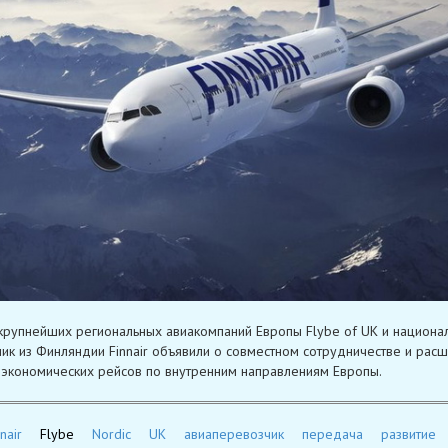
крупнейших региональных авиакомпаний Европы Flybe of UK и национа
ик из Финляндии Finnair объявили о совместном сотрудничестве и рас
 экономических рейсов по внутренним направлениям Европы.
nair
Flybe
Nordic
UK
авиаперевозчик
передача
развитие