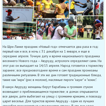
На Шри-Ланке праздник «Новый год» отмечается два раза в год:
первый как и все, в ночь с 31 декабря на 1 января, и еще в
середине апреля. Точную дату и время национального праздника
весеннего Нового года – Авуруду, астрологи определяют сами. На
этот раз он выпадает на 14/15 апреля. Народ готовится к торжеству
заранее; все предновогоднее время и сам праздник пронизаны
различными ритуалами. В эти же дни готовят традиционные блюда,
такие как "кири" (рис в молоке), масляные пироги "каунг" и "кокис".
В канун Авуруду женщины берут барабаны и громким стуком
возвещают о приближающемся торжестве; в домах открываются
все двери, дети выбегают на улицу с громкими криками, и повсюду
царит веселье. Для туристов время Авуруду - один из лучших
способов познакомиться с традициями страны. В эти дни здесь