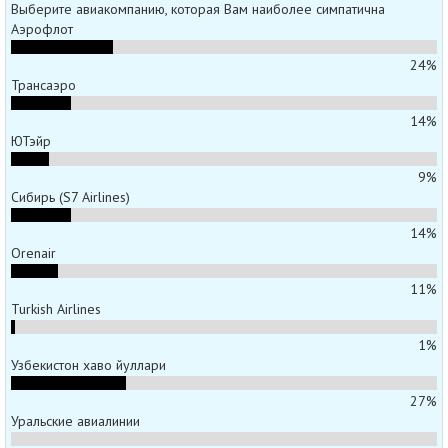
Выберите авиакомпанию, которая Вам наиболее симпатична
Аэрофлот
24%
Трансаэро
14%
ЮТэйр
9%
Сибирь (S7 Airlines)
14%
Orenair
11%
Turkish Airlines
1%
Узбекистон хаво йуллари
27%
Уральские авиалинии