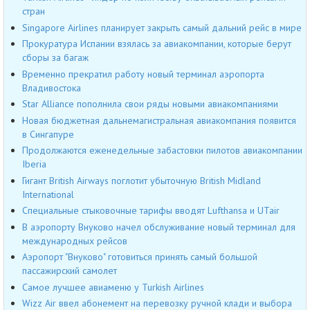
стран
Singapore Airlines планирует закрыть самый дальний рейс в мире
Прокуратура Испании взялась за авиакомпании, которые берут
сборы за багаж
Временно прекратил работу новый терминал аэропорта
Владивостока
Star Alliance пополнила свои ряды новыми авиакомпаниями
Новая бюджетная дальнемагистральная авиакомпания появится
в Сингапуре
Продолжаются еженедельные забастовки пилотов авиакомпании
Iberia
Гигант British Airways поглотит убыточную British Midland
International
Специальные стыковочные тарифы вводят Lufthansa и UTair
В аэропорту Внуково начел обслуживание новый терминал для
международных рейсов
Аэропорт "Внуково" готовиться принять самый большой
пассажирский самолет
Самое лучшее авиаменю у Turkish Airlines
Wizz Air ввел абонемент на перевозку ручной клади и выбора