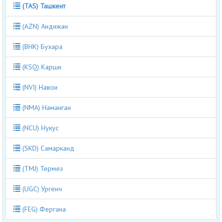
(TAS) Ташкент
(AZN) Андижан
(BHK) Бухара
(KSQ) Карши
(NVI) Навои
(NMA) Наманган
(NCU) Нукус
(SKD) Самарканд
(TMJ) Термез
(UGC) Ургенч
(FEG) Фергана