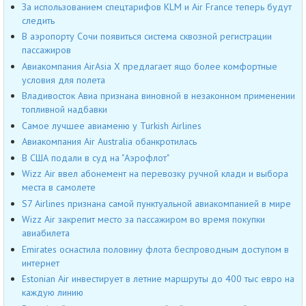
За использованием спецтарифов КLM и Air France теперь будут
следить
В аэропорту Сочи появиться система сквозной регистрации
пассажиров
Авиакомпания AirAsia X предлагает ящо более комфортные
условия для полета
Владивосток Авиа признана виновной в незаконном применении
топливной надбавки
Самое лучшее авиаменю у Turkish Airlines
Авиакомпания Air Australia обанкротилась
В США подали в суд на "Аэрофлот"
Wizz Air ввел абонемент на перевозку ручной клади и выбора
места в самолете
S7 Airlines признана самой пунктуальной авиакомпанией в мире
Wizz Air закрепит место за пассажиром во время покупки
авиабилета
Emirates оснастила половину флота беспроводным доступом в
интернет
Estonian Air инвестирует в летние маршруты до 400 тыс евро на
каждую линию