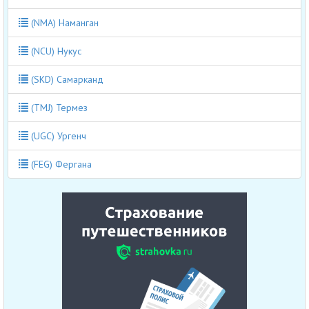
(NMA) Наманган
(NCU) Нукус
(SKD) Самарканд
(TMJ) Термез
(UGC) Ургенч
(FEG) Фергана