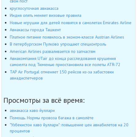
свой пост
круглосуточная авиакасса
Индия опять меняет визовые правила
Новые игрушки для детей появятся в самолетах Emirates Airline
Авиакассы города Ташкент
Платное питание появилось в эконом-классе Austrian Airlines
В петербургском Пулково упрощают спецконтроль
American Airlines разваливается по запчастям
Авиакомпания UTair до конца расследования крушения
самоелта под Тюменью приостановила все полеты ATR-72
TAP Air Portugal отменяет 150 рейсов из-за забастовки
авиадиспетчеров
Просмотры за всё время:
авиакасса хаво йуллари
Помощь. Нормы провоза багажа в самолёте
"Узбекистон хаво йуллари": повышение цен авиабилетов на 20
процентов