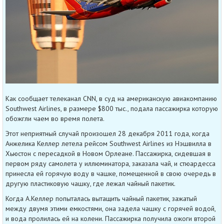
Как сообщает телеканал CNN, в суд на американскую авиакомпанию
Southwest Airlines, в размере $800 тыс., подала пассажирка которую
обожгли чаем во время полета.
Этот неприятный случай произошел 28 декабря 2011 года, когда
Анжелика Келлер летела рейсом Southwest Airlines из Нэшвилла в
Хьюстон с пересадкой в Новом Орлеане. Пассажирка, сидевшая в
первом ряду самолета у иллюминатора, заказала чай, и стюардесса
принесла ей горячую воду в чашке, помещенной в свою очередь в
другую пластиковую чашку, где лежал чайный пакетик.
Когда А.Келлер попыталась вытащить чайный пакетик, зажатый
между двумя этими емкостями, она задела чашку с горячей водой,
и вода пролилась ей на колени. Пассажирка получила ожоги второй