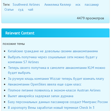
Теги:
Southwest Airlines
Анжелика Келлер
иск
пассажир
Статьи
суд
чай
4479 просмотров
Relevant Content
похожие темы
Китайские граждане не довольны своими авиакомпаниями
Выбрать попутчика через социальные сети можно будет у
компании S7 Airlines
Теперь своего попутчика в самолете авиакомпании KLM можно
будет выбрать
За ручную кладь компания Wizzair теперь будет взимать плату
Авиакомпании OpenSkies ввела еще один класс
Платное питание появилось в эконом-классе Austrian Airlines
Вылет авиарейса задержал запах дуриана
Базу персональных данных пассажиров создаст Минтранс России
В аэропорту Вены заработал новый терминал Check In 3