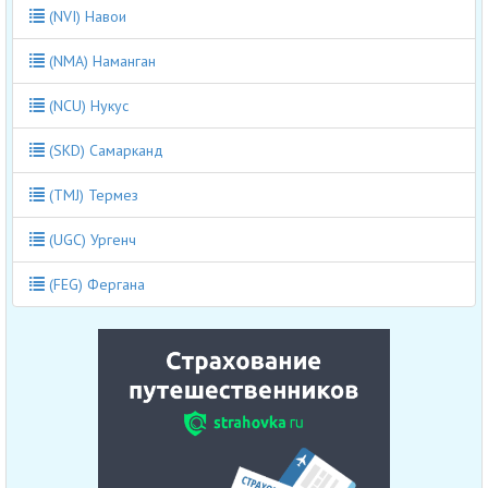
(NVI) Навои
(NMA) Наманган
(NCU) Нукус
(SKD) Самарканд
(TMJ) Термез
(UGC) Ургенч
(FEG) Фергана