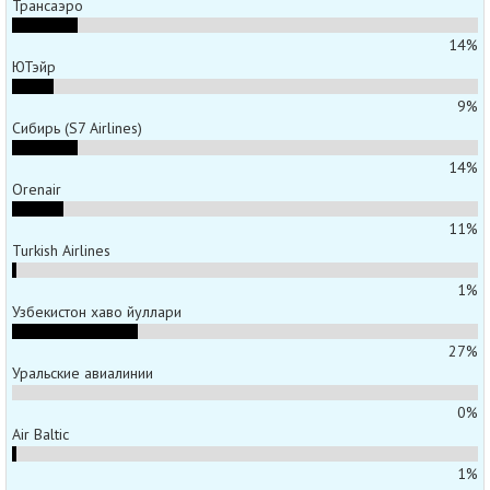
Трансаэро
14%
ЮТэйр
9%
Сибирь (S7 Airlines)
14%
Orenair
11%
Turkish Airlines
1%
Узбекистон хаво йуллари
27%
Уральские авиалинии
0%
Air Baltic
1%