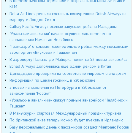
В Шереметьевском Терминале Е открылась выставка Air France
KLM
Delta Air Lines решила составить конкуренцию British Airways на
маршруте Лондон-Сиэтл
Cathay Pacific Airways осенью запускает рейс на Мальдивы
"Уральские авиалинии" начали осуществлять перелет по
направлению Наманган-Челябинск
"Трансаэро" открывает еженедельные рейсы между московским
аэропортом «Внуково» и Ташкентом
В аэропорту Пальмы-де-Майорка появится 52 новых авиарейса
Etihad Airways дополнилась еще одним рейсом в Китай
Домодедово проверили на соответствие мировым стандартам
Информация по ценам гостиниц в Узбекистане
2 новых направления из Петербурга в Узбекистан от
авиакомпании "Россия"
«Уральские авиалинии» свяжут прямым авиарейсом Челябинск и
Ташкент
В Маньчжурии стартовал Международный праздник туризма
По британской визе теперь можно будет въехать в Ирландию
Базу персональных данных пассажиров создаст Минтранс России