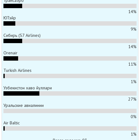
Трансаэро
14%
ЮТэйр
9%
Сибирь (S7 Airlines)
14%
Orenair
11%
Turkish Airlines
1%
Узбекистон хаво йуллари
27%
Уральские авиалинии
0%
Air Baltic
1%