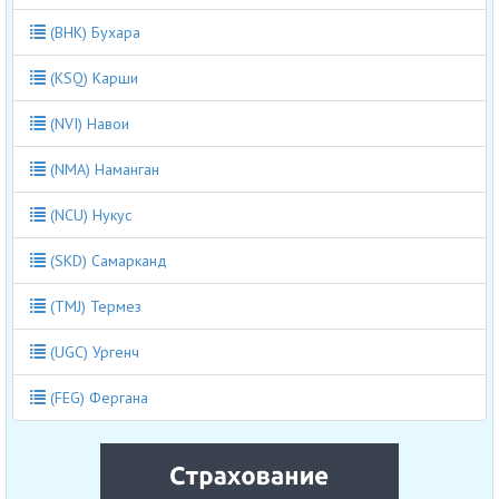
(BHK) Бухара
(KSQ) Карши
(NVI) Навои
(NMA) Наманган
(NCU) Нукус
(SKD) Самарканд
(TMJ) Термез
(UGC) Ургенч
(FEG) Фергана