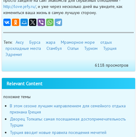
просто зайдите на сайт знакомств для серьезных отношений -
http://love.jefy.ru/
, и уже через несколько дней вы увидите, как
измениться ваша жизнь в самую лучшую сторону.
Теги:
Аксу
Бурса
жара
Мраморное море
отдых
прохладные места
Стамбул
Статьи
Туризм
Турция
Эдремит
6118 просмотров
Relevant Content
похожие темы
В этом сезоне лучшим направлением для семейного отдыха
признана Греция
Дворец Топкапы: самая посещаемая достопримечательность
Турции
Турция вводит новые правила посещения мечетей