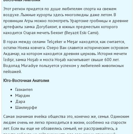
Этот регион придется по душе любителям спорта на свежем
воздухе. Лыжные курорты здесь многолюдны даже летом. В
провинции Агры можно посмотреть Урартские гробницы и древние
артефакты замка Догубаязит, в южных предместьях которого
находится Старая мечеть Беязит (Beyazıt Eski Camii).
В горах между селами Telçeker и Meşar находятся, как считается,
остатки Ноева ковчега. Озеро Ван славится историческим островом
Акдамар, на котором находится древняя церковь. История мечети
İzdişir, замка Hoşab и моста Hoşab насчитывает свыше 600 лет.
Водопад Muradiye пользуется успехом у любителей живописных
пейзажей.
Юго-Восточная Анатолия
Газиантеп
Мардин
Дара
Шанлиурфе
Самая значимая ячейка общества это, конечно же, семья. Одиноким
людям очень не легко приходиться в жизни, особенно на старости
лет. Если вы еще не обзавелись семьей, не расстраивайтесь, а