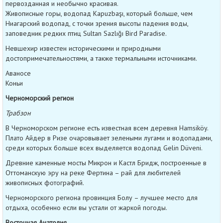
первозданная и необычно красивая.
Живописные горы, водопад Kapuzbaşı, который больше, чем
Ниагарский водопад, с точки зрения высоты падения воды,
заповедник редких птиц Sultan Sazlığı Bird Paradise.
Невшехир известен историческими и природными
достопримечательностями, а также термальными источниками.
Аваносе
Коньи
Черноморский регион
Трабзон
В Черноморском регионе есть известная всем деревня Hamsiköy.
Плато Айдер в Ризе очаровывает зелеными лугами и водопадами,
среди которых больше всех выделяется водопад Gelin Düveni.
Древние каменные мосты Микрон и Кастл Бридж, построенные в
Оттоманскую эру на реке Фертина – рай для любителей
живописных фотографий.
Черноморского региона провинция Болу – лучшее место для
отдыха, особенно если вы устали от жаркой погоды.
Восточная Анатолия