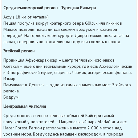
Средиземноморский регион - Турецкая Ривьера
Аксу ( 18 км от Анталии)
Пешая прогулка вокруг кратерного озера Gölcük или пикник в
Миласе позволят насладиться свежим воздухом и красивой
природой. На горнолыжном курорте Давраз можно покататься на
лыжах, совершить восхождение на гору или сходить в поход.
Эгейский регион
Провинция Афьонкарахисар – центр тепловых источников.
Кютахья – еще один термальный курорт, где есть Археологический
и Этнографический музеи, старинный замок, исторические фонтаны.
Измир
Памуккале в Денизли – одно из самых знаменитых мест Эгейского
региона.
Бодрум
Центральная Анатолия
Среди многочисленных зеленых областей Кайсери самый
популярный у посетителей – Национальный парк Aladağlar и лес
Hacer Forest. Регион расположен на высоте 2 000 метров над
уровнем моря. Воздух здесь насыщен кислородом, а природа