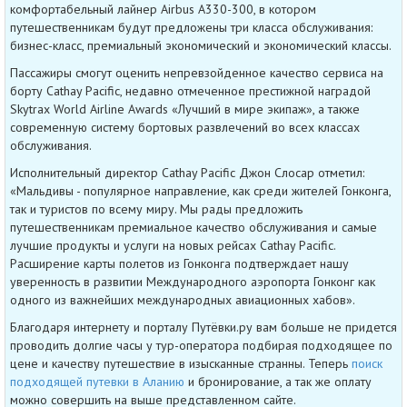
комфортабельный лайнер Airbus A330-300, в котором
путешественникам будут предложены три класса обслуживания:
бизнес-класс, премиальный экономический и экономический классы.
Пассажиры смогут оценить непревзойденное качество сервиса на
борту Cathay Pacific, недавно отмеченное престижной наградой
Skytrax World Airline Awards «Лучший в мире экипаж», а также
современную систему бортовых развлечений во всех классах
обслуживания.
Исполнительный директор Cathay Pacific Джон Слосар отметил:
«Мальдивы - популярное направление, как среди жителей Гонконга,
так и туристов по всему миру. Мы рады предложить
путешественникам премиальное качество обслуживания и самые
лучшие продукты и услуги на новых рейсах Cathay Pacific.
Расширение карты полетов из Гонконга подтверждает нашу
уверенность в развитии Международного аэропорта Гонконг как
одного из важнейших международных авиационных хабов».
Благодаря интернету и порталу Путёвки.ру вам больше не придется
проводить долгие часы у тур-оператора подбирая подходящее по
цене и качеству путешествие в изысканные странны. Теперь
поиск
подходящей путевки в Аланию
и бронирование, а так же оплату
можно совершить на выше представленном сайте.