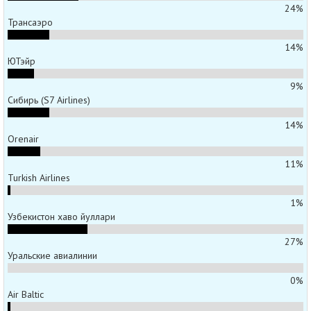
24%
Трансаэро
14%
ЮТэйр
9%
Сибирь (S7 Airlines)
14%
Orenair
11%
Turkish Airlines
1%
Узбекистон хаво йуллари
27%
Уральские авиалинии
0%
Air Baltic