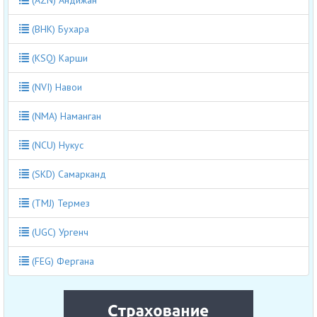
(BHK) Бухара
(KSQ) Карши
(NVI) Навои
(NMA) Наманган
(NCU) Нукус
(SKD) Самарканд
(TMJ) Термез
(UGC) Ургенч
(FEG) Фергана