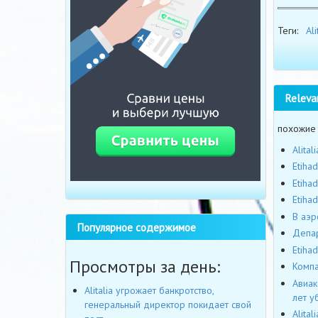
Теги:
Ali
Releva
похожие
Alita
Etiha
Etiha
Etiha
В аэр
Популярное содержимое
Депар
Etiha
Просмотры за день:
Компа
Авиак
Alitalia угрожает банкротство,
лет у
генеральный директор покидает свой
Alita