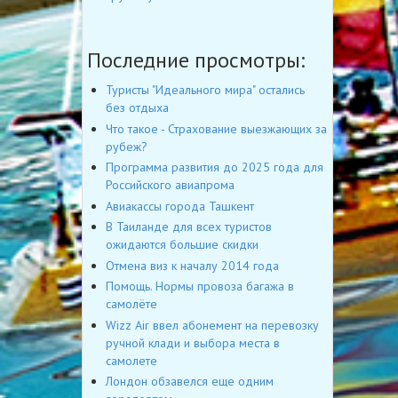
Последние просмотры:
Туристы "Идеального мира" остались
без отдыха
Что такое - Страхование выезжающих за
рубеж?
Программа развития до 2025 года для
Российского авиапрома
Авиакассы города Ташкент
В Таиланде для всех туристов
ожидаются большие скидки
Отмена виз к началу 2014 года
Помощь. Нормы провоза багажа в
самолёте
Wizz Air ввел абонемент на перевозку
ручной клади и выбора места в
самолете
Лондон обзавелся еще одним