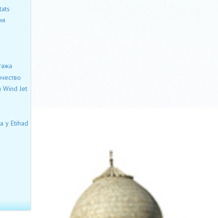
ats
ия
гажа
ичество
 Wind Jet
 у Etihad