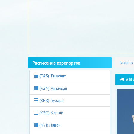
Расписание аэропортов
Главная
(TAS) Ташкент
Alit
(AZN) Андижан
(BHK) Бухара
(KSQ) Карши
(NVI) Навои