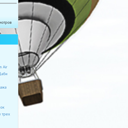
мотров
 Air
Даби
гажа
зок
е трех