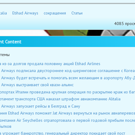
talia
Etihad Airways
сокращения
Статьи
4085 прос
nt Content
 темы
lia из-за долгов продала половину акций Etihad Airlines
d Airways подписала двустороннее код-шеринговое соглашение с Korean
d Airways будет встречать и помогать всем желающим в аэропорту Абу-
d Airways выстраивает свой квази-альянс
опортах Италии проведена крупная операция по раскрытию краж из ба
тамент транспорта США наказал штрафом авиакомпанию Alitalia
d Airways запускает рейсы в Белград и Сану
ния Etihad Airways поможет Jat Airways вернуться на рынок авиаперево
омпания Air Seychelles отрапортовала о первой годовой прибыли посл
бытков
lia угрожает банкротство, генеральный директор покидает свой пост