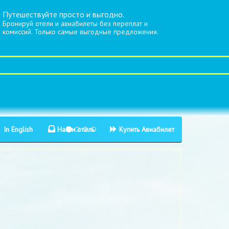
Путешествуйте просто и выгодно.
Бронируй отели и авиабилеты без переплат и
комиссий. Только самые выгодные предложения.
In English
Найти отель
Купить Авиабилет