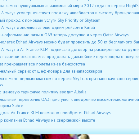
ка самых пунктуальных авиакомпаний мира 2012 года по версии FlightSt
d Airways усовершенствует продажу авиабилетов и систему бронирован
ый проход с помощью услуги Sky Priority от Skyteam
d Airways дополнилась еще одним рейсом в Китай
н-оформление визы в ОАЭ теперь доступно и через Qatar Airways
молетах Etihad Airways можно будет провозить до 30 кг бесплатного ба
d Airways и Air France-KLM подписали договор на расширенное сотрудн
lia всячески отказывается продолжать дальнейшие переговоры о покупки
et прекращает все полеты из-за банкротства
нальный сервис от шеф-повара для авиапассажиров
м в мире первым классом по версии SkyTrax признано качество сервиса
ys
 ценовую тарифную политику вводит Alitalia
нальный перевозчик ОАЭ приступил к внедрению высокотехнологичной
формы Sabre
 доли Air France KLM возможно приобретет Etihad Airways
р компании Etihad Airways на сверхнизкой высоте