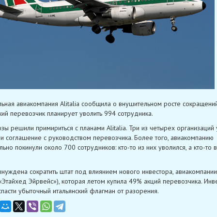
ьная авиакомпания Alitalia сообщила о внушительном росте сокращений
кий перевозчик планирует уволить 994 сотрудника.
ы решили примириться с планами Alitalia. Три из четырех организаций
и соглашение с руководством перевозчика. Более того, авиакомпанию
ьно покинули около 700 сотрудников: кто-то из них уволился, а кто-то 
 вынуждена сократить штат под влиянием нового инвестора, авиакомпании
(«Этайхед Эйрвейс»), которая летом купила 49% акций перевозчика. Инв
спасти убыточный итальянский флагман от разорения.