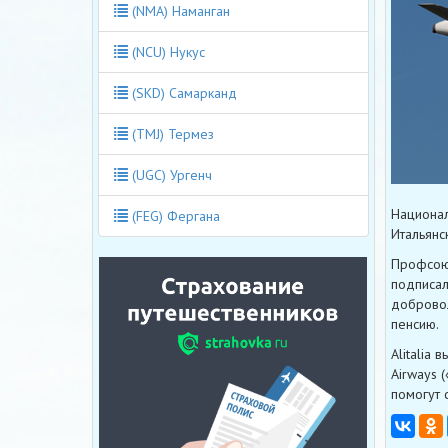
(NMA) Наманган
(NCU) Нукус
(SKD) Самарканд
(TMJ) Термез
(UGC) Ургенч
Национал
(FEG) Фергана
Итальянс
Профсоюз
подписал
добровол
пенсию.
Alitalia
Airways 
помогут 