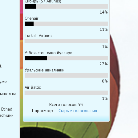
Сибирь (S7 Airlines)
14%
Orenair
11%
Turkish Airlines
1%
Узбекистон хаво йуллари
27%
.
Уральские авиалинии
0%
 уже
Air Baltic
вышел на
1%
Всего голосов: 93
 Etihad
1 просмотр
Старые голосования
естиции