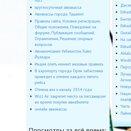
пост
Десят
круглосуточная авиакасса
Etiha
Авиакассы города Ташкент
Быстр
Правила сайта, Условия регистрации,
Etiha
Общие положения, Поведение на
Онлай
форуме, Публикация сообщений,
Ограничения, Решение спорных
На са
вопросов
Etiha
Авиакомпания Узбекистон Хаво
Alita
Йуллари
WindJ
Индия опять меняет визовые правила
Персо
В аэропорту города Орли забастовка
Лучши
приведет к отмене каждого пятого
Airwa
рейса
Новую
Отмена виз к началу 2014 года
Нацио
Wizz Air закрепит место за пассажиром
плат
во время покупки авиабилета
Часть
онлайн авиакассы
Лайне
Просмотры за всё время: