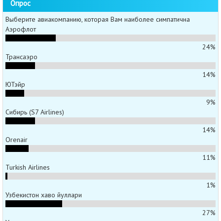
Опрос
Выберите авиакомпанию, которая Вам наиболее симпатична
Аэрофлот
24%
Трансаэро
14%
ЮТэйр
9%
Сибирь (S7 Airlines)
14%
Orenair
11%
Turkish Airlines
1%
Узбекистон хаво йуллари
27%