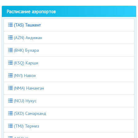
Расписание аэропортов
(TAS) Ташкент
(AZN) Андижан
(BHK) Бухара
(KSQ) Карши
(NVI) Навои
(NMA) Наманган
(NCU) Нукус
(SKD) Самарканд
(TMJ) Термез