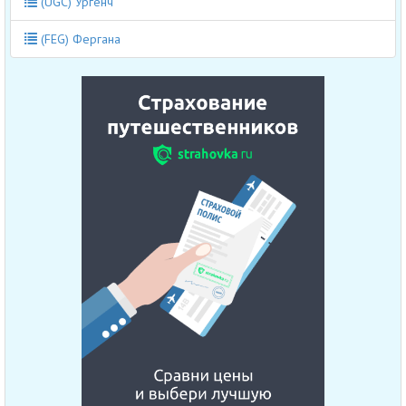
(UGC) Ургенч
(FEG) Фергана