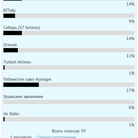
14%
ЮТэйр
9%
Сибирь (S7 Airlines)
14%
Orenair
11%
Turkish Airlines
1%
Узбекистон хаво йуллари
27%
Уральские авиалинии
0%
Air Baltic
1%
Всего голосов: 93
1 просмотр
Старые голосования