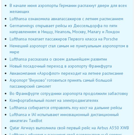
В начале июня аэропорты Германии распахнут двери для всех
желающих
Lufthansa ознакомила авиапассажиров с летним расписанием
Germanwings открывает рейсы из Дюссельдорфа по пяти
направлениям: в Ниццу, Неаполь, Москву, Малагу и Лондон
Lufthansa покатает пассажиров Первого класса на Porsche
Немецкий аэропорт стал самым не пунктуальным аэропортом в
мире
Lufthansa рассказала о своем дальнейшем развитии
Новый посадочный переход в аэропорту Франкфурта
Авиакомпания «Аэрофлот» переходит на летнее расписание
Аэропорт "Внуково" готовиться принять самый большой
пассажирский самолет
Во Франкфурте сотрудники аэропорта продолжили забастовку
Комфортабельный полет на электродвигателях
Lufthansa собирается отправлять лоу-кост на дальние рейсы
Lufthansa и IAI испытывают инновационный дистанционный
авиатягач TaxiBot
Qatar Airways выполнила свой первый рейс на Airbus A350 XWB
Lufthansa обновит и расширит свой развлекательный сервис