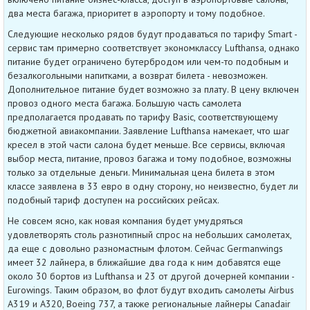
два места багажа, приоритет в аэропорту и тому подобное.
Следующие несколько рядов будут продаваться по тарифу Smart -
сервис там примерно соответствует экономклассу Lufthansa, однако
питание будет ограничено бутербродом или чем-то подобным и
безалкогольными напитками, а возврат билета - невозможен.
Дополнительное питание будет возможно за плату. В цену включен
провоз одного места багажа. Большую часть самолета
предполагается продавать по тарифу Basic, соответствующему
бюджетной авиакомпании. Заявление Lufthansa намекает, что шаг
кресел в этой части салона будет меньше. Все сервисы, включая
выбор места, питание, провоз багажа и тому подобное, возможны
только за отдельные деньги. Минимальная цена билета в этом
классе заявлена в 33 евро в одну сторону, но неизвестно, будет ли
подобный тариф доступен на российских рейсах.
Не совсем ясно, как новая компания будет умудряться
удовлетворять столь разнотипный спрос на небольших самолетах,
да еще с довольно разномастным флотом. Сейчас Germanwings
имеет 32 лайнера, в ближайшие два года к ним добавятся еще
около 30 бортов из Lufthansa и 23 от другой дочерней компании -
Eurowings. Таким образом, во флот будут входить самолеты Airbus
A319 и А320, Boeing 737, а также региональные лайнеры Canadair