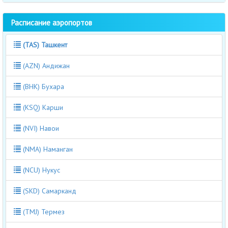
Расписание аэропортов
(TAS) Ташкент
(AZN) Андижан
(BHK) Бухара
(KSQ) Карши
(NVI) Навои
(NMA) Наманган
(NCU) Нукус
(SKD) Самарканд
(TMJ) Термез