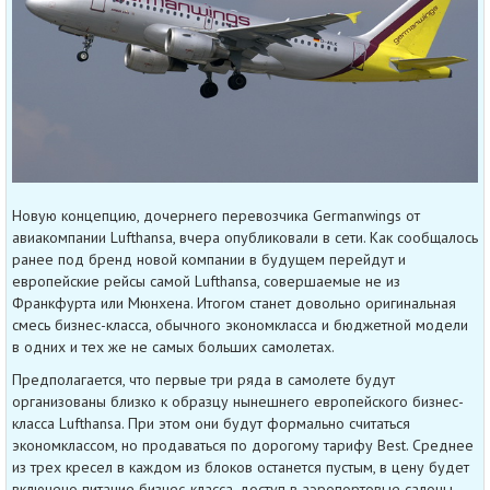
Новую концепцию, дочернего перевозчика Germanwings от
авиакомпании Lufthansa, вчера опубликовали в сети. Как сообщалось
ранее под бренд новой компании в будущем перейдут и
европейские рейсы самой Lufthansa, совершаемые не из
Франкфурта или Мюнхена. Итогом станет довольно оригинальная
смесь бизнес-класса, обычного экономкласса и бюджетной модели
в одних и тех же не самых больших самолетах.
Предполагается, что первые три ряда в самолете будут
организованы близко к образцу нынешнего европейского бизнес-
класса Lufthansa. При этом они будут формально считаться
экономклассом, но продаваться по дорогому тарифу Best. Среднее
из трех кресел в каждом из блоков останется пустым, в цену будет
включено питание бизнес-класса, доступ в аэропортовые салоны,