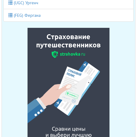
(UGC) Ургенч
(FEG) Фергана