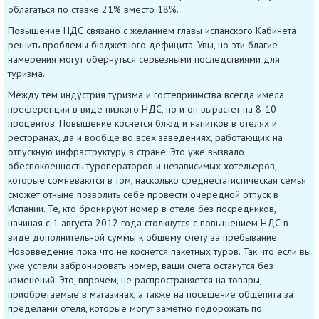
облагаться по ставке 21% вместо 18%.
Повышение НДС связано с желанием главы испанского Кабинета
решить проблемы бюджетного дефицита. Увы, но эти благие
намерения могут обернуться серьезными последствиями для
туризма.
Между тем индустрия туризма и гостеприимства всегда имела
преференции в виде низкого НДС, но и он вырастет на 8-10
процентов. Повышение коснется блюд и напитков в отелях и
ресторанах, да и вообще во всех заведениях, работающих на
отпускную инфраструктуру в стране. Это уже вызвало
обеспокоенность туроператоров и независимых хотельеров,
которые сомневаются в том, насколько среднестатистическая семья
сможет отныне позволить себе провести очередной отпуск в
Испании. Те, кто бронируют номер в отеле без посредников,
начиная с 1 августа 2012 года столкнутся с повышением НДС в
виде дополнительной суммы к общему счету за пребывание.
Нововведение пока что не коснется пакетных туров. Так что если вы
уже успели забронировать номер, ваши счета останутся без
изменений. Это, впрочем, не распространяется на товары,
приобретаемые в магазинах, а также на посещение общепита за
пределами отеля, которые могут заметно подорожать по