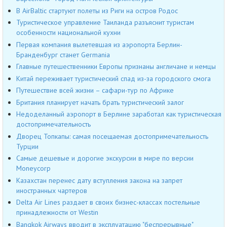
В AirBaltic стартуют полеты из Риги на остров Родос
Туристическое управление Таиланда разъяснит туристам
особенности национальной кухни
Первая компания вылетевшая из аэропорта Берлин-
Бранденбург станет Germania
Главные путешественники Европы признаны англичане и немцы
Китай переживает туристический спад из-за городского смога
Путешествие всей жизни – сафари-тур по Африке
Британия планирует начать брать туристический залог
Недоделанный аэропорт в Берлине заработал как туристическая
достопримечательность
Дворец Топкапы: самая посещаемая достопримечательность
Турции
Самые дешевые и дорогие экскурсии в мире по версии
Moneycorp
Казахстан перенес дату вступления закона на запрет
иностранных чартеров
Delta Air Lines раздает в своих бизнес-классах постельные
принадлежности от Westin
Bangkok Airways вводит в эксплуатацию "беспрерывные"