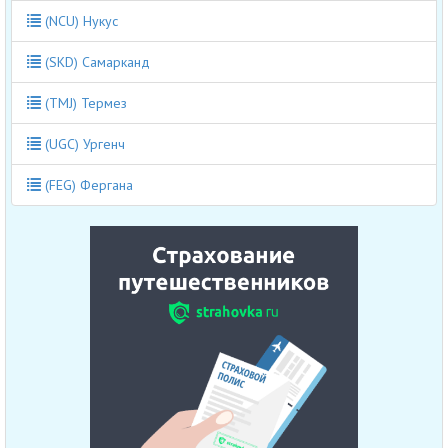
(NCU) Нукус
(SKD) Самарканд
(TMJ) Термез
(UGC) Ургенч
(FEG) Фергана