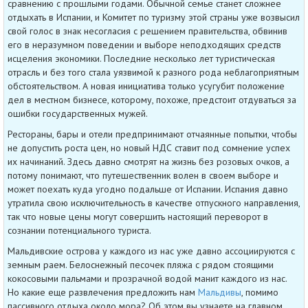
сравнению с прошлыми годами. Обычной семье станет сложнее
отдыхать в Испании, и Комитет по туризму этой страны уже возвысил
свой голос в знак несогласия с решением правительства, обвинив
его в неразумном поведении и выборе неподходящих средств
исцеления экономики. Последние несколько лет туристическая
отрасль и без того стала уязвимой к разного рода неблагоприятным
обстоятельством. А новая инициатива только усугубит положение
дел в местном бизнесе, которому, похоже, предстоит отдуваться за
ошибки государственных мужей.
Рестораны, бары и отели предпринимают отчаянные попытки, чтобы
не допустить роста цен, но новый НДС ставит под сомнение успех
их начинаний. Здесь давно смотрят на жизнь без розовых очков, а
потому понимают, что путешественник волен в своем выборе и
может поехать куда угодно подальше от Испании. Испания давно
утратила свою исключительность в качестве отпускного направления,
так что новые цены могут совершить настоящий переворот в
сознании потенциального туриста.
Мальдивские острова у каждого из нас уже давно ассоциируются с
земным раем. Белоснежный песочек пляжа с рядом стоящими
кокосовыми пальмами и прозрачной водой манит каждого из нас.
Но какие еще развлечения предложить нам
Мальдивы
, помимо
пассивного отдыха около мора? Об этом вы узнаете на главном