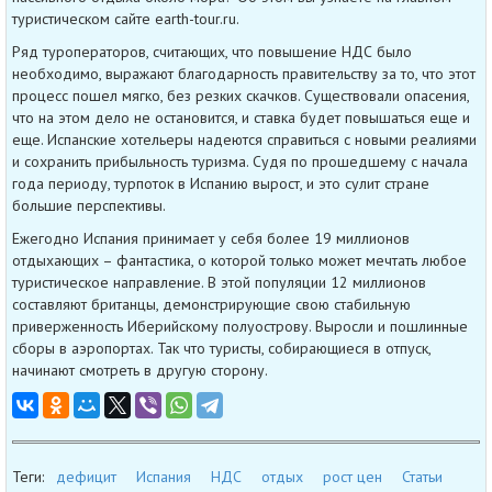
туристическом сайте earth-tour.ru.
Ряд туроператоров, считающих, что повышение НДС было
необходимо, выражают благодарность правительству за то, что этот
процесс пошел мягко, без резких скачков. Существовали опасения,
что на этом дело не остановится, и ставка будет повышаться еще и
еще. Испанские хотельеры надеются справиться с новыми реалиями
и сохранить прибыльность туризма. Судя по прошедшему с начала
года периоду, турпоток в Испанию вырост, и это сулит стране
большие перспективы.
Ежегодно Испания принимает у себя более 19 миллионов
отдыхающих – фантастика, о которой только может мечтать любое
туристическое направление. В этой популяции 12 миллионов
составляют британцы, демонстрирующие свою стабильную
приверженность Иберийскому полуострову. Выросли и пошлинные
сборы в аэропортах. Так что туристы, собирающиеся в отпуск,
начинают смотреть в другую сторону.
Теги:
дефицит
Испания
НДС
отдых
рост цен
Статьи